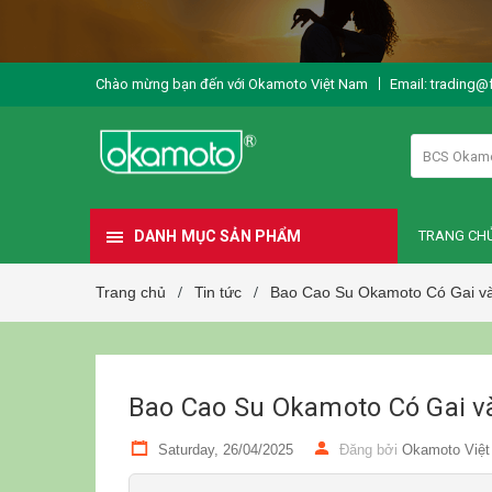
Chào mừng bạn đến với Okamoto Việt Nam
Email: trading@
BCS Okam
DANH MỤC SẢN PHẨM
TRANG CH
Trang chủ
Tin tức
Bao Cao Su Okamoto Có Gai v
/
/
Bao Cao Su Okamoto Có Gai 
Saturday, 26/04/2025
Đăng bởi
Okamoto Việ