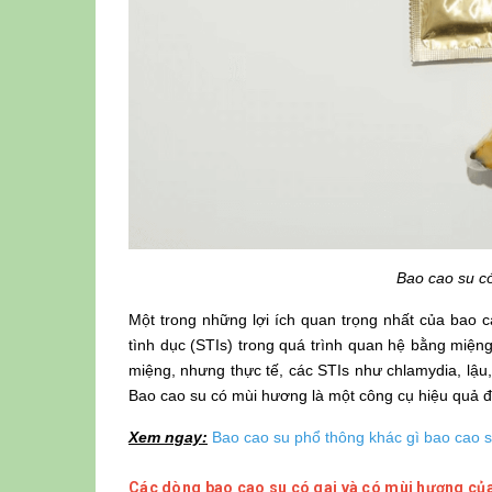
Bao cao su c
Một trong những lợi ích quan trọng nhất của bao 
tình dục (STIs) trong quá trình quan hệ bằng miện
miệng, nhưng thực tế, các STIs như chlamydia, lậu
Bao cao su có mùi hương là một công cụ hiệu quả để
Xem ngay:
Bao cao su phổ thông khác gì bao cao 
Các dòng bao cao su có gai và có mùi hương c