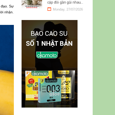
cặp đôi gần gũi nhau
 đạo. Sự
hơn mỗi ngày
Monday, 27/07/2026
ời nhận.