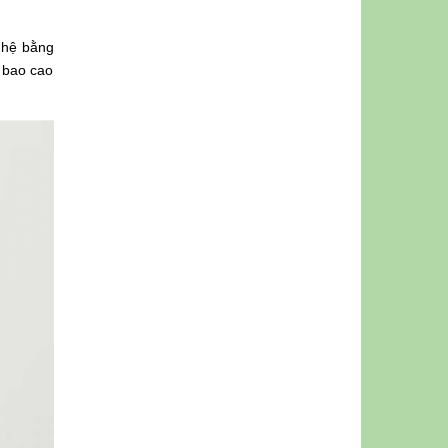
n hệ bằng
à bao cao