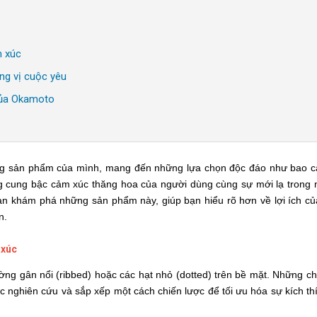
m xúc
ng vị cuộc yêu
của Okamoto
ng sản phẩm của mình, mang đến những lựa chọn độc đáo như bao c
g cung bậc cảm xúc thăng hoa của người dùng cùng sự mới lạ trong 
n khám phá những sản phẩm này, giúp bạn hiểu rõ hơn về lợi ích củ
n.
 xúc
ờng gân nổi (ribbed) hoặc các hạt nhỏ (dotted) trên bề mặt. Những chi
 nghiên cứu và sắp xếp một cách chiến lược để tối ưu hóa sự kích th