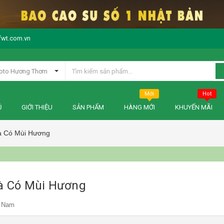
fwt.com.vn
oto Hương Thơm
Mới
Hot
Ủ
GIỚI THIỆU
SẢN PHẨM
HÀNG MỚI
KHUYẾN MÃI
à Có Mùi Hương
và Có Mùi Hương
t Nam