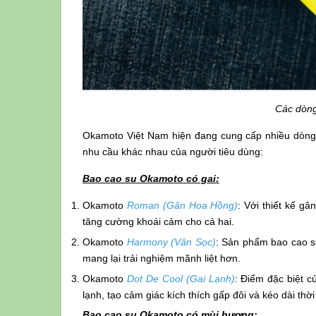
Các dòng
Okamoto Việt Nam hiện đang cung cấp nhiều dòng
nhu cầu khác nhau của người tiêu dùng:
Bao cao su Okamoto có gai:
Okamoto
Roman (Gân Hoa Hồng)
: Với thiết kế g
tăng cường khoái cảm cho cả hai.
Okamoto
Harmony (Vân Sọc)
: Sản phẩm bao cao s
mang lại trải nghiệm mãnh liệt hơn.
Okamoto
Dot De Cool (Gai Lạnh)
: Điểm đặc biệt c
lạnh, tạo cảm giác kích thích gấp đôi và kéo dài thờ
Bao cao su Okamoto có mùi hương: