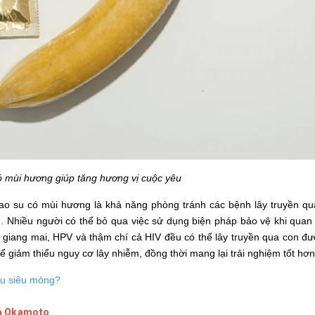
ó mùi hương giúp tăng hương vị cuộc yêu
cao su có mùi hương là khả năng phòng tránh các bệnh lây truyền q
g. Nhiều người có thể bỏ qua việc sử dụng biện pháp bảo vệ khi quan
, giang mai, HPV và thậm chí cả HIV đều có thể lây truyền qua con đ
 giảm thiểu nguy cơ lây nhiễm, đồng thời mang lại trải nghiệm tốt hơn
su siêu mỏng?
ủa Okamoto