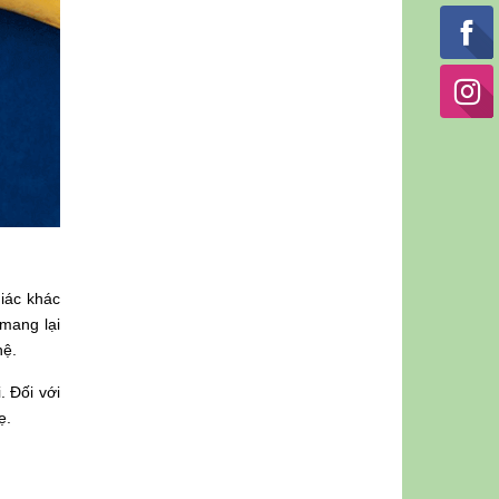
iác khác
 mang lại
hệ.
. Đối với
ẹ.