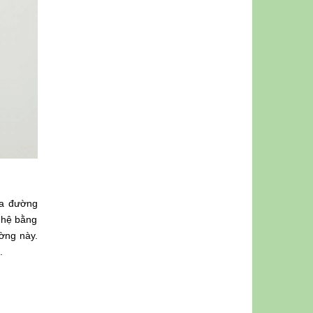
ua đường
 hệ bằng
ường này.
.