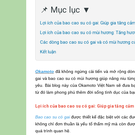
📌 Mục lục ▼
Lợi ích của bao cao su có gai: Giúp gia tăng cả
Lợi ích của bao cao su có mùi hương: Tăng hươ
Các dòng bao cao su có gai và có mùi hương 
Kết luận
Okamoto
đã không ngừng cải tiến và mở rộng dò
gai và bao cao su có mùi hương giúp nâng niu từn
yêu. Bài blog này của Okamoto Việt Nam sẽ đưa bạ
từ đó làm phong phú thêm đời sống tình dục của bạ
Lợi ích của bao cao su có gai: Giúp gia tăng cảm
Bao cao su có gai
được thiết kế đặc biệt với các đư
không chỉ đơn thuần là yếu tố thẩm mỹ mà còn được
quá trình quan hệ.