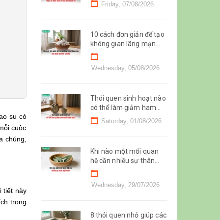
hiểu nhau trong mối
Friday, 07/08/2026
quan hệ
10 cách đơn giản để tạo
không gian lãng mạn
cho buổi hẹn hò tại nhà
Wednesday, 05/08/2026
Thói quen sinh hoạt nào
có thể làm giảm ham
ao su có
muốn tình dục?
Saturday, 01/08/2026
mỗi cuộc
a chúng,
Khi nào một mối quan
hệ cần nhiều sự thân
mật hơn?
Wednesday, 29/07/2026
 tiết này
ích trong
8 thói quen nhỏ giúp các