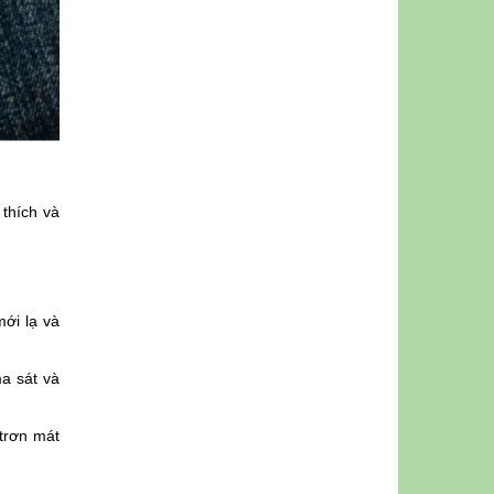
thích và
ới lạ và
a sát và
trơn mát