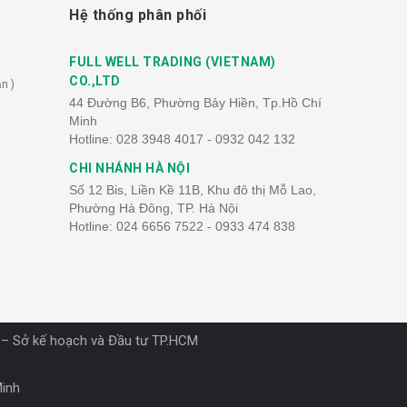
Hệ thống phân phối
FULL WELL TRADING (VIETNAM)
CO.,LTD
n )
44 Đường B6, Phường Bảy Hiền, Tp.Hồ Chí
Minh
Hotline:
028 3948 4017 - 0932 042 132
CHI NHÁNH HÀ NỘI
Số 12 Bis, Liền Kề 11B, Khu đô thị Mỗ Lao,
Phường Hà Đông, TP. Hà Nội
Hotline:
024 6656 7522 - 0933 474 838
 – Sở kế hoạch và Đầu tư TP.HCM
Minh