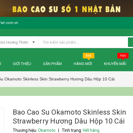
fwt.com.vn
oto Hương Thơm
Mới
Hot
Ủ
GIỚI THIỆU
SẢN PHẨM
HÀNG MỚI
KHUYẾN MÃI
u Okamoto Skinless Skin Strawberry Hương Dâu Hộp 10 Cái
Bao Cao Su Okamoto Skinless Skin
Strawberry Hương Dâu Hộp 10 Cái
Thương hiệu:
Okamoto
|
Tình trạng:
Hết hàng