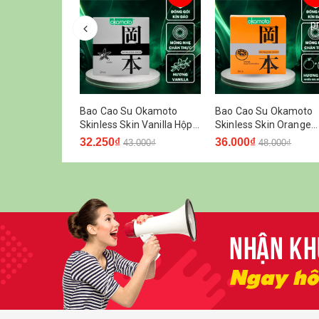
p
 Okamoto
Bao Cao Su Okamoto
Bao Cao Su Okamoto
n Purity Không
Skinless Skin Vanilla Hộp 3
Skinless Skin Orange
ết Hộp 3 Cái
Cái
Lubricative Hương Ca
32.250₫
36.000₫
.000₫
43.000₫
48.000₫
Hộp 3 Cái