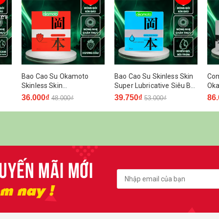
rev
Bao Cao Su Okamoto
Bao Cao Su Skinless Skin
Com
Skinless Skin
Super Lubricative Siêu Bôi
Oka
m
Strawberry Hương Dâu
Trơn Hộp 3 Cái
Van
36.000₫
39.750₫
86
48.000₫
53.000₫
Hộp 3 Cái