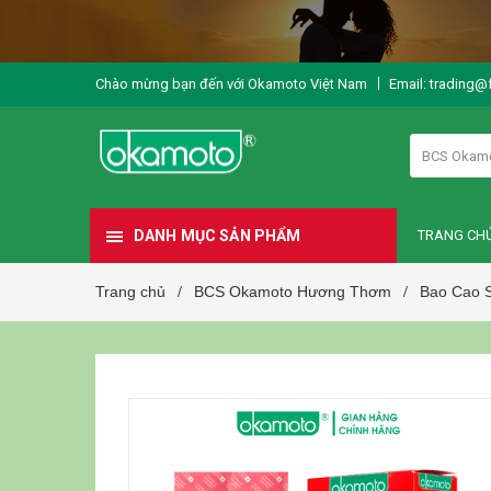
Chào mừng bạn đến với Okamoto Việt Nam
Email: trading@
BCS Okam
DANH MỤC SẢN PHẨM
TRANG CH
Trang chủ
BCS Okamoto Hương Thơm
Bao Cao S
/
/