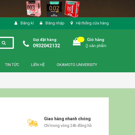
Đăng kí
Đăng nhập
Hệ thống cửa hàng
Gọi đặt hàng:
Giỏ hàng
0932042132
(
) sản phẩm
TIN TỨC
LIÊN HỆ
OKAMOTO UNIVERSITY
Giao hàng nhanh chóng
Chỉ trong vòng 24h đồng hồ