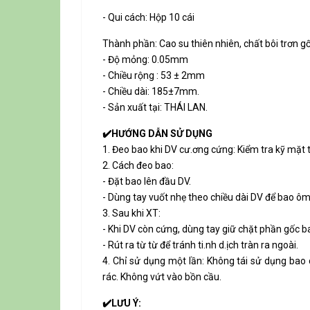
- Qui cách: Hộp 10 cái
Thành phần: Cao su thiên nhiên, chất bôi trơn g
- Độ mỏng: 0.05mm
- Chiều rộng : 53 ± 2mm
- Chiều dài: 185±7mm.
- Sản xuất tại: THÁI LAN.
✔️HƯỚNG DẪN SỬ DỤNG
1. Đeo bao khi DV cư.ơng cứng: Kiểm tra kỹ mặt 
2. Cách đeo bao:
- Đặt bao lên đầu DV.
- Dùng tay vuốt nhẹ theo chiều dài DV để bao ôm 
3. Sau khi XT:
- Khi DV còn cứng, dùng tay giữ chặt phần gốc b
- Rút ra từ từ để tránh ti.nh d.ịch tràn ra ngoài.
4. Chỉ sử dụng một lần: Không tái sử dụng bao
rác. Không vứt vào bồn cầu.
✔️LƯU Ý: