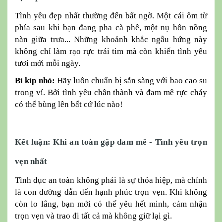
Tình yêu đẹp nhất thường đến bất ngờ. Một cái ôm từ
phía sau khi bạn đang pha cà phê, một nụ hôn nồng
nàn giữa trưa... Những khoảnh khắc ngẫu hứng này
không chỉ làm rạo rực trái tim mà còn khiến tình yêu
tươi mới mỗi ngày.
Bí kíp nhỏ:
Hãy luôn chuẩn bị sẵn sàng với bao cao su
trong ví. Bởi tình yêu chân thành và đam mê rực cháy
có thể bùng lên bất cứ lúc nào!
Kết luận: Khi an toàn gặp đam mê - Tình yêu trọn
vẹn nhất
Tình dục an toàn không phải là sự thỏa hiệp, mà chính
là con đường dẫn đến hạnh phúc trọn vẹn. Khi không
còn lo lắng, bạn mới có thể yêu hết mình, cảm nhận
trọn vẹn và trao đi tất cả mà không giữ lại gì.