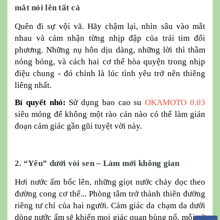
mắt nói lên tất cả
Quên đi sự vội vã. Hãy chậm lại, nhìn sâu vào mắt
nhau và cảm nhận từng nhịp đập của trái tim đối
phương. Những nụ hôn dịu dàng, những lời thì thầm
nóng bỏng, và cách hai cơ thể hòa quyện trong nhịp
điệu chung - đó chính là lúc tình yêu trở nên thiêng
liêng nhất.
Bí quyết nhỏ:
Sử dụng bao cao su
OKAMOTO 0.03
siêu mỏng để không một rào cản nào có thể làm gián
đoạn cảm giác gần gũi tuyệt vời này.
2. “Yêu” dưới vòi sen – Làm mới không gian
Hơi nước ấm bốc lên, những giọt nước chảy dọc theo
đường cong cơ thể... Phòng tắm trở thành thiên đường
riêng tư chỉ của hai người. Cảm giác da chạm da dưới
dòng nước ấm sẽ khiến mọi giác quan bùng nổ, mỗi cử