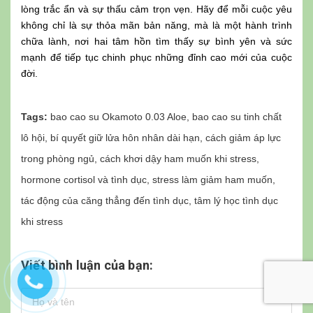
lòng trắc ẩn và sự thấu cảm trọn vẹn. Hãy để mỗi cuộc yêu
không chỉ là sự thỏa mãn bản năng, mà là một hành trình
chữa lành, nơi hai tâm hồn tìm thấy sự bình yên và sức
mạnh để tiếp tục chinh phục những đỉnh cao mới của cuộc
đời.
Tags:
bao cao su Okamoto 0.03 Aloe
,
bao cao su tinh chất
lô hội
,
bí quyết giữ lửa hôn nhân dài hạn
,
cách giảm áp lực
trong phòng ngủ
,
cách khơi dậy ham muốn khi stress
,
hormone cortisol và tình dục
,
stress làm giảm ham muốn
,
tác động của căng thẳng đến tình dục
,
tâm lý học tình dục
khi stress
Viết bình luận của bạn: