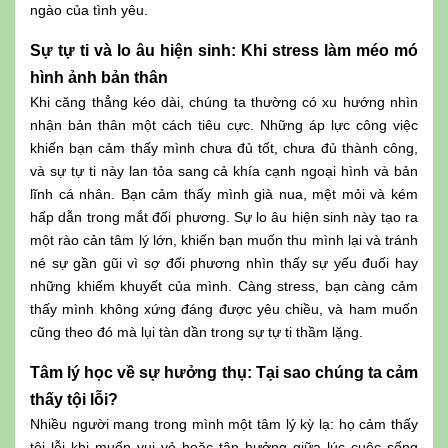
ngào của tình yêu.
Sự tự ti và lo âu hiện sinh: Khi stress làm méo mó
hình ảnh bản thân
Khi căng thẳng kéo dài, chúng ta thường có xu hướng nhìn
nhận bản thân một cách tiêu cực. Những áp lực công việc
khiến bạn cảm thấy mình chưa đủ tốt, chưa đủ thành công,
và sự tự ti này lan tỏa sang cả khía cạnh ngoại hình và bản
lĩnh cá nhân. Bạn cảm thấy mình già nua, mệt mỏi và kém
hấp dẫn trong mắt đối phương. Sự lo âu hiện sinh này tạo ra
một rào cản tâm lý lớn, khiến bạn muốn thu mình lại và tránh
né sự gần gũi vì sợ đối phương nhìn thấy sự yếu đuối hay
những khiếm khuyết của mình. Càng stress, bạn càng cảm
thấy mình không xứng đáng được yêu chiều, và ham muốn
cũng theo đó mà lụi tàn dần trong sự tự ti thầm lặng.
Tâm lý học về sự hưởng thụ: Tại sao chúng ta cảm
thấy tội lỗi?
Nhiều người mang trong mình một tâm lý kỳ lạ: họ cảm thấy
tội lỗi khi muốn vui vẻ hoặc tận hưởng giữa lúc cuộc sống