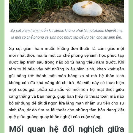
Sự sụt giảm ham muốn khi stress không phải là một khiếm khuyết, mà
là một cơ chế phòng vệ sinh học phức tạp để ưu tiên cho sự sinh tồn.
Sự sụt giảm ham muốn không đơn thuần là cảm giác mệt
mỏi nhất thời, mà là một cơ chế phòng vệ sinh học phức tạp
được lập trình sâu trong não bộ từ hàng triệu năm trước. Khi
tâm trí bị bủa vây bởi những lo âu hiện sinh, khao khát gần
gũi bỗng trở thành một món hàng xa xỉ mà hệ thần kinh
không còn đủ khả năng để chi trả. Bài viết này sẽ thực hiện
một cuộc giải phẫu sâu sắc về mối liên hệ mật thiết giữa
căng thẳng và bản năng, giúp bạn hiểu rõ thuật toán mà não
bộ sử dụng để tắt đi ngọn lửa lãng mạn nhằm ưu tiên cho sự
sinh tồn, từ đó tìm ra lối thoát cho những tâm hồn đang kiệt
quệ giữa guồng quay khắc nghiệt của cuộc sống.
Mối quan hệ đối nghịch giữa