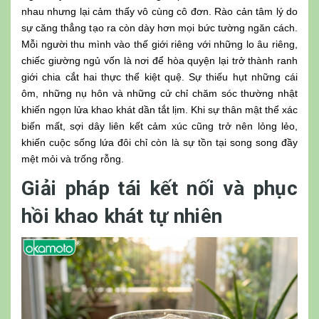
nhau nhưng lại cảm thấy vô cùng cô đơn. Rào cản tâm lý do
sự căng thẳng tạo ra còn dày hơn mọi bức tường ngăn cách.
Mỗi người thu mình vào thế giới riêng với những lo âu riêng,
chiếc giường ngủ vốn là nơi để hòa quyện lại trở thành ranh
giới chia cắt hai thực thể kiệt quệ. Sự thiếu hụt những cái
ôm, những nụ hôn và những cử chỉ chăm sóc thường nhật
khiến ngọn lửa khao khát dần tắt lịm. Khi sự thân mật thể xác
biến mất, sợi dây liên kết cảm xúc cũng trở nên lỏng lẻo,
khiến cuộc sống lứa đôi chỉ còn là sự tồn tại song song đầy
mệt mỏi và trống rỗng.
Giải pháp tái kết nối và phục
hồi khao khát tự nhiên