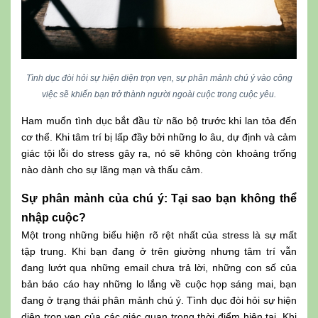
Tình dục đòi hỏi sự hiện diện trọn vẹn, sự phân mảnh chú ý vào công
việc sẽ khiến bạn trở thành người ngoài cuộc trong cuộc yêu.
Ham muốn tình dục bắt đầu từ não bộ trước khi lan tỏa đến
cơ thể. Khi tâm trí bị lấp đầy bởi những lo âu, dự định và cảm
giác tội lỗi do stress gây ra, nó sẽ không còn khoảng trống
nào dành cho sự lãng mạn và thấu cảm.
Sự phân mảnh của chú ý: Tại sao bạn không thể
nhập cuộc?
Một trong những biểu hiện rõ rệt nhất của stress là sự mất
tập trung. Khi bạn đang ở trên giường nhưng tâm trí vẫn
đang lướt qua những email chưa trả lời, những con số của
bản báo cáo hay những lo lắng về cuộc họp sáng mai, bạn
đang ở trạng thái phân mảnh chú ý. Tình dục đòi hỏi sự hiện
diện trọn vẹn của các giác quan trong thời điểm hiện tại. Khi