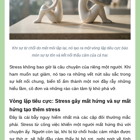
Khi sự từ chối do mệt mỏi lặp lại, nó tạo ra một vòng lặp tiêu cực bào
mòn sự tự tôn và kết nối thấu cảm của cả hai.
Stress không bao giờ là câu chuyện của riêng một người. Khi
ham muốn sụt giảm, nó tạo ra những vết nứt sâu sắc trong
sự kết nối chung, biến tổ ấm thành một nơi đầy rẫy những
hiểu lầm, cô đơn và những rào cản tâm lý khó phá vỡ.
Vòng lặp tiêu cực: Stress gây mất hứng và sự mất
hứng tạo thêm stress
Đây là cái bẫy nguy hiểm nhất mà các cặp đôi thường mắc
phải. Stress từ công việc khiến một người mất hứng thú với
chuyện ấy. Người còn lại, khi bị từ chối hoặc cảm nhận được
sự thờ ơ, sẽ bắt đầu cảm thấy bị bỏ rơi, nghi ngờ về tình