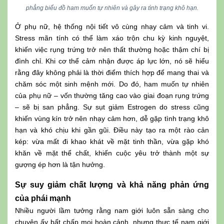
phẳng biểu đồ ham muốn tự nhiên và gây ra tình trạng khô hạn.
Ở phụ nữ, hệ thống nội tiết vô cùng nhạy cảm và tinh vi.
Stress mãn tính có thể làm xáo trộn chu kỳ kinh nguyệt,
khiến việc rụng trứng trở nên thất thường hoặc thậm chí bị
đình chỉ. Khi cơ thể cảm nhận được áp lực lớn, nó sẽ hiểu
rằng đây không phải là thời điểm thích hợp để mang thai và
chăm sóc một sinh mệnh mới. Do đó, ham muốn tự nhiên
của phụ nữ – vốn thường tăng cao vào giai đoạn rụng trứng
– sẽ bị san phẳng. Sự sụt giảm Estrogen do stress cũng
khiến vùng kín trở nên nhạy cảm hơn, dễ gặp tình trạng khô
hạn và khó chịu khi gần gũi. Điều này tạo ra một rào cản
kép: vừa mất đi khao khát về mặt tinh thần, vừa gặp khó
khăn về mặt thể chất, khiến cuộc yêu trở thành một sự
gượng ép hơn là tận hưởng.
Sự suy giảm chất lượng và khả năng phản ứng
của phái mạnh
Nhiều người lầm tưởng rằng nam giới luôn sẵn sàng cho
chuyện ấy bất chấp mọi hoàn cảnh, nhưng thực tế nam giới