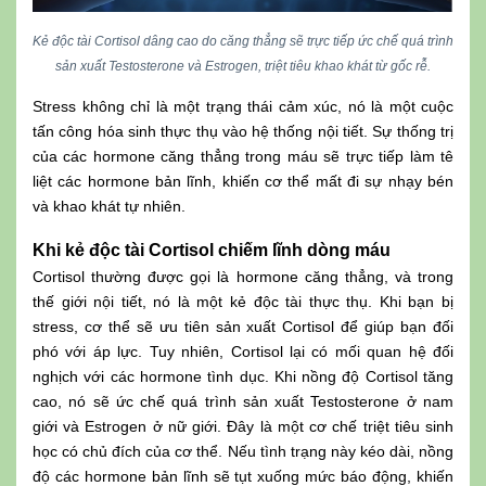
Kẻ độc tài Cortisol dâng cao do căng thẳng sẽ trực tiếp ức chế quá trình
sản xuất Testosterone và Estrogen, triệt tiêu khao khát từ gốc rễ.
Stress không chỉ là một trạng thái cảm xúc, nó là một cuộc
tấn công hóa sinh thực thụ vào hệ thống nội tiết. Sự thống trị
của các hormone căng thẳng trong máu sẽ trực tiếp làm tê
liệt các hormone bản lĩnh, khiến cơ thể mất đi sự nhạy bén
và khao khát tự nhiên.
Khi kẻ độc tài Cortisol chiếm lĩnh dòng máu
Cortisol thường được gọi là hormone căng thẳng, và trong
thế giới nội tiết, nó là một kẻ độc tài thực thụ. Khi bạn bị
stress, cơ thể sẽ ưu tiên sản xuất Cortisol để giúp bạn đối
phó với áp lực. Tuy nhiên, Cortisol lại có mối quan hệ đối
nghịch với các hormone tình dục. Khi nồng độ Cortisol tăng
cao, nó sẽ ức chế quá trình sản xuất Testosterone ở nam
giới và Estrogen ở nữ giới. Đây là một cơ chế triệt tiêu sinh
học có chủ đích của cơ thể. Nếu tình trạng này kéo dài, nồng
độ các hormone bản lĩnh sẽ tụt xuống mức báo động, khiến