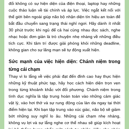
đối không có sự hiện diện của điện thoại, laptop hay những
cuộc thảo luận về tài chính và áp lực. Việc ngắt kết nối với
thế giới bên ngoài giúp não bộ nhận diện tín hiệu an toàn để
bắt đầu chuyển sang trạng thái nghỉ ngơi. Hãy dành ít nhất
30 phút trước khi ngủ để cả hai cùng nhau đọc sách, nghe
nhạc hoặc đơn giản là trò chuyện nhẹ nhàng về những điều
tích cực. Khi tâm trí được giải phóng khỏi những deadline,
không gian cho sự lãng mạn sẽ tự động xuất hiện.
Sức mạnh của việc hiện diện: Chánh niệm trong
từng cái chạm
Thay vì lo lắng về việc phải đạt đến đỉnh cao hay thực hiện
những kỹ thuật phức tạp, hãy học cách hiện diện trọn vẹn
trong từng khoảnh khắc với đối phương. Chánh niệm trong
tình dục nghĩa là tập trung hoàn toàn vào những cảm giác
vật lý, vào hơi thở và sự rung động của làn da ngay tại thời
điểm hiện tại. Khi bạn tập trung vào xúc giác, não bộ sẽ giảm
bớt những suy nghĩ lo âu. Những cái chạm nhẹ nhàng,
không vụ lợi và sự lắng nghe cơ thể nhau sẽ giúp kích hoạt