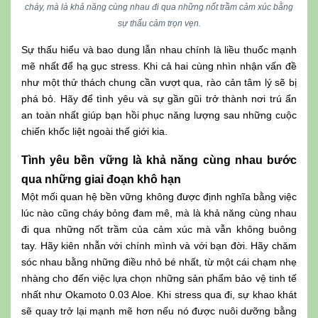
cháy, mà là khả năng cùng nhau đi qua những nốt trầm cảm xúc bằng
sự thấu cảm trọn vẹn.
Sự thấu hiểu và bao dung lẫn nhau chính là liều thuốc mạnh
mẽ nhất để hạ gục stress. Khi cả hai cùng nhìn nhận vấn đề
như một thử thách chung cần vượt qua, rào cản tâm lý sẽ bị
phá bỏ. Hãy để tình yêu và sự gần gũi trở thành nơi trú ẩn
an toàn nhất giúp bạn hồi phục năng lượng sau những cuộc
chiến khốc liệt ngoài thế giới kia.
Tình yêu bền vững là khả năng cùng nhau bước
qua những giai đoạn khô hạn
Một mối quan hệ bền vững không được định nghĩa bằng việc
lúc nào cũng cháy bỏng đam mê, mà là khả năng cùng nhau
đi qua những nốt trầm của cảm xúc mà vẫn không buông
tay. Hãy kiên nhẫn với chính mình và với bạn đời. Hãy chăm
sóc nhau bằng những điều nhỏ bé nhất, từ một cái chạm nhẹ
nhàng cho đến việc lựa chọn những sản phẩm bảo vệ tinh tế
nhất như Okamoto 0.03 Aloe. Khi stress qua đi, sự khao khát
sẽ quay trở lại mạnh mẽ hơn nếu nó được nuôi dưỡng bằng