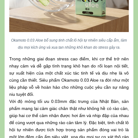
Okamoto 0.03 Aloe bổ sung tinh chất lô hội tự nhiên siêu cấp ẩm, làm
dịu mọi kích ứng và xua tan những khô khan do stress gây ra.
Trong những giai đoạn stress cao điểm, khi cơ thể trở nên
nhạy cảm và dễ gặp tình trạng khô hạn do rối loạn nội tiết,
sự xuất hiện của một chất xúc tác tinh tế và dịu nhẹ là vô
cùng cần thiết. Siêu phẩm Okamoto 0.03 Aloe ra đời như một
liệu pháp vỗ về hoàn hảo cho những cuộc yêu cần sự nâng
niu tuyệt đối.
Với độ mỏng tối ưu 0.03mm đặc trưng của Nhật Bản, sản
phẩm mang lại cảm giác chân thật như không hề có rào cản,
giúp hai cơ thể cảm nhận được hơi ấm và nhịp đập của nhau
để cùng vượt qua những rào cản tâm lý. Đặc biệt, tinh chất lô
hội tự nhiên được tích hợp trong sản phẩm đóng vai trò là
một lớp đệm cấp ẩm siêu việt, xoa dịu mọi sự cọ xát thô ráp