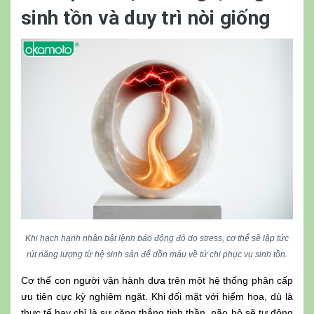
sinh tồn và duy trì nòi giống
Khi hạch hạnh nhân bật lệnh báo động đỏ do stress, cơ thể sẽ lập tức
rút năng lượng từ hệ sinh sản để dồn máu về tứ chi phục vụ sinh tồn.
Cơ thể con người vận hành dựa trên một hệ thống phân cấp
ưu tiên cực kỳ nghiêm ngặt. Khi đối mặt với hiểm họa, dù là
thực tế hay chỉ là sự căng thẳng tinh thần, não bộ sẽ tự động