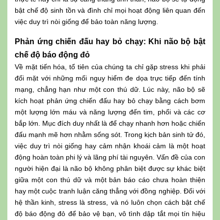
bật chế độ sinh tồn và đình chỉ mọi hoạt động liên quan đến
việc duy trì nòi giống để bảo toàn năng lượng.
Phản ứng chiến đấu hay bỏ chạy: Khi não bộ bật
chế độ báo động đỏ
Về mặt tiến hóa, tổ tiên của chúng ta chỉ gặp stress khi phải
đối mặt với những mối nguy hiểm đe dọa trực tiếp đến tính
mạng, chẳng hạn như một con thú dữ. Lúc này, não bộ sẽ
kích hoạt phản ứng chiến đấu hay bỏ chạy bằng cách bơm
một lượng lớn máu và năng lượng đến tim, phổi và các cơ
bắp lớn. Mục đích duy nhất là để chạy nhanh hơn hoặc chiến
đấu mạnh mẽ hơn nhằm sống sót. Trong kịch bản sinh tử đó,
việc duy trì nòi giống hay cảm nhận khoái cảm là một hoạt
động hoàn toàn phi lý và lãng phí tài nguyên. Vấn đề của con
người hiện đại là não bộ không phân biệt được sự khác biệt
giữa một con thú dữ và một bản báo cáo chưa hoàn thiện
hay một cuộc tranh luận căng thẳng với đồng nghiệp. Đối với
hệ thần kinh, stress là stress, và nó luôn chọn cách bật chế
độ báo động đỏ để bảo vệ bạn, vô tình dập tắt mọi tín hiệu