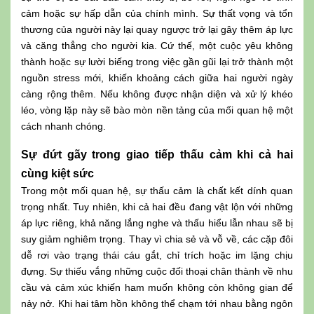
cảm hoặc sự hấp dẫn của chính mình. Sự thất vọng và tổn
thương của người này lại quay ngược trở lại gây thêm áp lực
và căng thẳng cho người kia. Cứ thế, một cuộc yêu không
thành hoặc sự lười biếng trong việc gần gũi lại trở thành một
nguồn stress mới, khiến khoảng cách giữa hai người ngày
càng rộng thêm. Nếu không được nhận diện và xử lý khéo
léo, vòng lặp này sẽ bào mòn nền tảng của mối quan hệ một
cách nhanh chóng.
Sự đứt gãy trong giao tiếp thấu cảm khi cả hai
cùng kiệt sức
Trong một mối quan hệ, sự thấu cảm là chất kết dính quan
trọng nhất. Tuy nhiên, khi cả hai đều đang vật lộn với những
áp lực riêng, khả năng lắng nghe và thấu hiểu lẫn nhau sẽ bị
suy giảm nghiêm trọng. Thay vì chia sẻ và vỗ về, các cặp đôi
dễ rơi vào trạng thái cáu gắt, chỉ trích hoặc im lặng chịu
đựng. Sự thiếu vắng những cuộc đối thoại chân thành về nhu
cầu và cảm xúc khiến ham muốn không còn không gian để
nảy nở. Khi hai tâm hồn không thể chạm tới nhau bằng ngôn