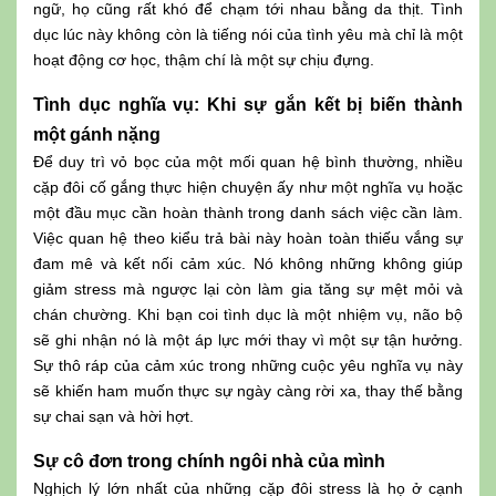
ngữ, họ cũng rất khó để chạm tới nhau bằng da thịt. Tình
dục lúc này không còn là tiếng nói của tình yêu mà chỉ là một
hoạt động cơ học, thậm chí là một sự chịu đựng.
Tình dục nghĩa vụ: Khi sự gắn kết bị biến thành
một gánh nặng
Để duy trì vỏ bọc của một mối quan hệ bình thường, nhiều
cặp đôi cố gắng thực hiện chuyện ấy như một nghĩa vụ hoặc
một đầu mục cần hoàn thành trong danh sách việc cần làm.
Việc quan hệ theo kiểu trả bài này hoàn toàn thiếu vắng sự
đam mê và kết nối cảm xúc. Nó không những không giúp
giảm stress mà ngược lại còn làm gia tăng sự mệt mỏi và
chán chường. Khi bạn coi tình dục là một nhiệm vụ, não bộ
sẽ ghi nhận nó là một áp lực mới thay vì một sự tận hưởng.
Sự thô ráp của cảm xúc trong những cuộc yêu nghĩa vụ này
sẽ khiến ham muốn thực sự ngày càng rời xa, thay thế bằng
sự chai sạn và hời hợt.
Sự cô đơn trong chính ngôi nhà của mình
Nghịch lý lớn nhất của những cặp đôi stress là họ ở cạnh