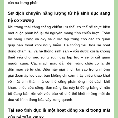
của sự hưng phấn.
Sự dịch chuyển năng lượng từ hệ sinh dục sang
hệ cơ xương
Khi trạng thái căng thẳng chiếm ưu thế, cơ thể sẽ thực hiện
một cuộc phân bổ lại tài nguyên mang tính chiến lược. Toàn
bộ năng lượng và oxy sẽ được tập trung cho các cơ quan
giúp bạn thoát khỏi nguy hiểm. Hệ thống tiêu hóa sẽ hoạt
động chậm lại, và hệ thống sinh sản – vốn được coi là không
thiết yếu cho việc sống sót ngay lập tức – sẽ bị cắt giảm
nguồn cung. Các mạch máu dẫn đến vùng chậu co lại để
dồn máu về tứ chi. Điều này giải thích tại sao trong những
giai đoạn áp lực cao, bạn không chỉ cảm thấy thiếu khao khát
về mặt tinh thần mà cơ thể cũng phản ứng một cách khô
khan, thiếu sức sống. Bản năng lúc này bị đóng băng vì não
bộ đang bận rộn với việc bảo vệ chủ thể khỏi những mối đe
dọa vô hình đang bủa vây xung quanh.
Tại sao tình dục là một hoạt động xa xỉ trong mắt
của hệ thần kinh?