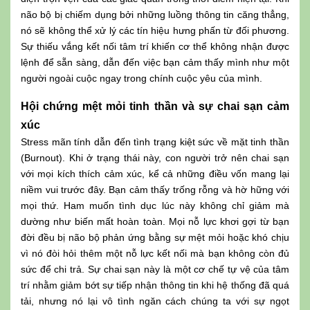
não bộ bị chiếm dụng bởi những luồng thông tin căng thẳng,
nó sẽ không thể xử lý các tín hiệu hưng phấn từ đối phương.
Sự thiếu vắng kết nối tâm trí khiến cơ thể không nhận được
lệnh để sẵn sàng, dẫn đến việc bạn cảm thấy mình như một
người ngoài cuộc ngay trong chính cuộc yêu của mình.
Hội chứng mệt mỏi tinh thần và sự chai sạn cảm
xúc
Stress mãn tính dẫn đến tình trạng kiệt sức về mặt tinh thần
(Burnout). Khi ở trạng thái này, con người trở nên chai sạn
với mọi kích thích cảm xúc, kể cả những điều vốn mang lại
niềm vui trước đây. Bạn cảm thấy trống rỗng và hờ hững với
mọi thứ. Ham muốn tình dục lúc này không chỉ giảm mà
dường như biến mất hoàn toàn. Mọi nỗ lực khơi gợi từ bạn
đời đều bị não bộ phản ứng bằng sự mệt mỏi hoặc khó chịu
vì nó đòi hỏi thêm một nỗ lực kết nối mà bạn không còn đủ
sức để chi trả. Sự chai sạn này là một cơ chế tự vệ của tâm
trí nhằm giảm bớt sự tiếp nhận thông tin khi hệ thống đã quá
tải, nhưng nó lại vô tình ngăn cách chúng ta với sự ngọt