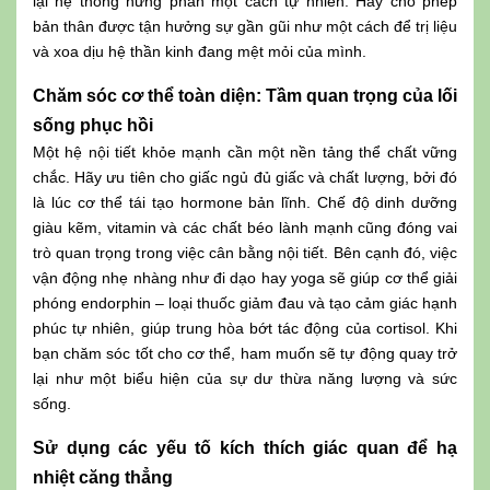
lại hệ thống hưng phấn một cách tự nhiên. Hãy cho phép
bản thân được tận hưởng sự gần gũi như một cách để trị liệu
và xoa dịu hệ thần kinh đang mệt mỏi của mình.
Chăm sóc cơ thể toàn diện: Tầm quan trọng của lối
sống phục hồi
Một hệ nội tiết khỏe mạnh cần một nền tảng thể chất vững
chắc. Hãy ưu tiên cho giấc ngủ đủ giấc và chất lượng, bởi đó
là lúc cơ thể tái tạo hormone bản lĩnh. Chế độ dinh dưỡng
giàu kẽm, vitamin và các chất béo lành mạnh cũng đóng vai
trò quan trọng trong việc cân bằng nội tiết. Bên cạnh đó, việc
vận động nhẹ nhàng như đi dạo hay yoga sẽ giúp cơ thể giải
phóng endorphin – loại thuốc giảm đau và tạo cảm giác hạnh
phúc tự nhiên, giúp trung hòa bớt tác động của cortisol. Khi
bạn chăm sóc tốt cho cơ thể, ham muốn sẽ tự động quay trở
lại như một biểu hiện của sự dư thừa năng lượng và sức
sống.
Sử dụng các yếu tố kích thích giác quan để hạ
nhiệt căng thẳng