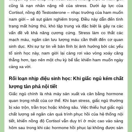
cũng là nạn nhân nặng nề của stress. Dưới áp lực của
Cortisol, nồng độ Testosterone – nhạc trưởng của ham muốn
nam giới – sẽ sụt giảm nghiêm trọng. Điều này dẫn đến tình
trạng mất hứng thú, khó tập trung và đặc biệt là gây ra các
vấn đề về khả năng cương cứng. Stress làm co thắt các
mạch máu, ngăn cản lưu lượng máu cần thiết đến cơ quan
sinh dục. Khi sự tự tin về bản lĩnh bị ảnh hưởng bởi các yếu
tố sinh học này, nam giới lại càng rơi vào vòng xoáy căng
thẳng hơn, tạo nên một chu kỳ bế tắc khiến ham muốn ngày
càng xa vời.
Rối loạn nhịp điệu sinh học: Khi giấc ngủ kém chất
lượng tàn phá nội tiết
Giấc ngủ chính là nhà máy sản xuất và cân bằng hormone
quan trọng nhất của cơ thể. Khi bạn stress, giấc ngủ thường
bị xáo trộn, trằn trọc hoặc không sâu. Việc thiếu hụt giấc ngủ
chất lượng sẽ ngăn cản quá trình phục hồi của hệ thống nội
tiết, khiến nồng độ Cortisol vẫn duy trì ở mức cao vào sáng
hôm sau trong khi các hormone hồi phục lại không được sản