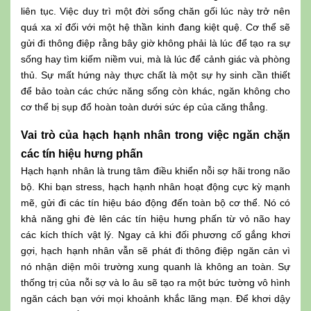
liên tục. Việc duy trì một đời sống chăn gối lúc này trở nên
quá xa xỉ đối với một hệ thần kinh đang kiệt quệ. Cơ thể sẽ
gửi đi thông điệp rằng bây giờ không phải là lúc để tạo ra sự
sống hay tìm kiếm niềm vui, mà là lúc để cảnh giác và phòng
thủ. Sự mất hứng này thực chất là một sự hy sinh cần thiết
để bảo toàn các chức năng sống còn khác, ngăn không cho
cơ thể bị sụp đổ hoàn toàn dưới sức ép của căng thẳng.
Vai trò của hạch hạnh nhân trong việc ngăn chặn
các tín hiệu hưng phấn
Hạch hạnh nhân là trung tâm điều khiển nỗi sợ hãi trong não
bộ. Khi bạn stress, hạch hạnh nhân hoạt động cực kỳ mạnh
mẽ, gửi đi các tín hiệu báo động đến toàn bộ cơ thể. Nó có
khả năng ghi đè lên các tín hiệu hưng phấn từ vỏ não hay
các kích thích vật lý. Ngay cả khi đối phương cố gắng khơi
gợi, hạch hạnh nhân vẫn sẽ phát đi thông điệp ngăn cản vì
nó nhận diện môi trường xung quanh là không an toàn. Sự
thống trị của nỗi sợ và lo âu sẽ tạo ra một bức tường vô hình
ngăn cách bạn với mọi khoảnh khắc lãng mạn. Để khơi dậy