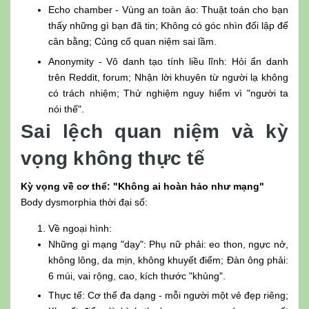
Echo chamber - Vùng an toàn ảo: Thuật toán cho bạn
thấy những gì bạn đã tin; Không có góc nhìn đối lập để
cân bằng; Củng cố quan niệm sai lầm.
Anonymity - Vô danh tạo tính liều lĩnh: Hỏi ẩn danh
trên Reddit, forum; Nhận lời khuyên từ người lạ không
có trách nhiệm; Thử nghiệm nguy hiểm vì "người ta
nói thế".
Sai lệch quan niệm và kỳ
vọng không thực tế
Kỳ vọng về cơ thể: "Không ai hoàn hảo như mạng"
Body dysmorphia thời đại số:
Về ngoại hình:
Những gì mạng "dạy": Phụ nữ phải: eo thon, ngực nở,
không lông, da mịn, không khuyết điểm; Đàn ông phải:
6 múi, vai rộng, cao, kích thước "khủng".
Thực tế: Cơ thể đa dạng - mỗi người một vẻ đẹp riêng;