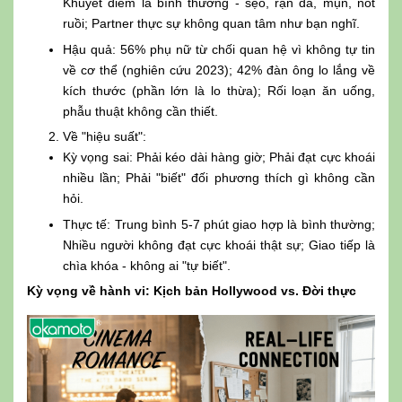
Khuyết điểm là bình thường - sẹo, rạn da, mụn, nốt
ruồi; Partner thực sự không quan tâm như bạn nghĩ.
Hậu quả: 56% phụ nữ từ chối quan hệ vì không tự tin
về cơ thể (nghiên cứu 2023); 42% đàn ông lo lắng về
kích thước (phần lớn là lo thừa); Rối loạn ăn uống,
phẫu thuật không cần thiết.
Về "hiệu suất":
Kỳ vọng sai: Phải kéo dài hàng giờ; Phải đạt cực khoái
nhiều lần; Phải "biết" đối phương thích gì không cần
hỏi.
Thực tế: Trung bình 5-7 phút giao hợp là bình thường;
Nhiều người không đạt cực khoái thật sự; Giao tiếp là
chìa khóa - không ai "tự biết".
Kỳ vọng về hành vi: Kịch bản Hollywood vs. Đời thực