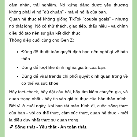
cảm nhận, trải nghiệm. Nó xứng đáng được yêu thương
không phải vì nó "đủ chuẩn" - mà vì nó là của bạn.
Quan hệ thực tế không giống TikTok "couple goals" - nhưng
nó thật lòng. Nó có thử thách, giao tiếp, thấu hiểu - và chính
điều đó tạo nên sự gắn kết đích thực.
Thông điệp cuối cùng cho Gen Z:
Đừng để thuật toán quyết định bạn nên nghĩ gì về bản
thân.
Đừng để lượt like định nghĩa giá trị của bạn.
Đừng để viral trends chi phối quyết định quan trọng về
cơ thể và sức khỏe.
Hãy fact-check, hãy đặt câu hỏi, hãy tìm kiếm chuyên gia, và
quan trọng nhất - hãy tin vào giá trị thực của bản thân mình.
Bởi vì ở cuối ngày, khi bạn tắt màn hình đi, cuộc sống thực
của bạn - với cơ thể thực, cảm xúc thực, quan hệ thực - mới
là điều duy nhất thực sự quan trọng.
💕 Sống thật - Yêu thật - An toàn thật.