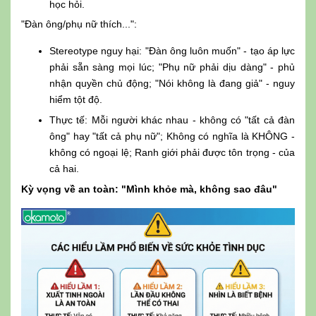
học hỏi.
"Đàn ông/phụ nữ thích...":
Stereotype nguy hại: "Đàn ông luôn muốn" - tạo áp lực
phải sẵn sàng mọi lúc; "Phụ nữ phải dịu dàng" - phủ
nhận quyền chủ động; "Nói không là đang giả" - nguy
hiểm tột độ.
Thực tế: Mỗi người khác nhau - không có "tất cả đàn
ông" hay "tất cả phụ nữ"; Không có nghĩa là KHÔNG -
không có ngoại lệ; Ranh giới phải được tôn trọng - của
cả hai.
Kỳ vọng về an toàn: "Mình khỏe mà, không sao đâu"