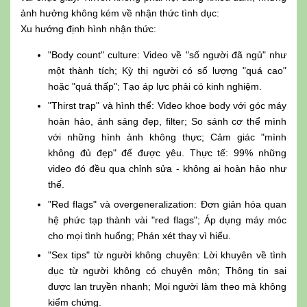
ảnh hưởng không kém về nhận thức tình dục:
Xu hướng định hình nhận thức:
"Body count" culture: Video về "số người đã ngủ" như
một thành tích; Kỳ thị người có số lượng "quá cao"
hoặc "quá thấp"; Tạo áp lực phải có kinh nghiệm.
"Thirst trap" và hình thể: Video khoe body với góc máy
hoàn hảo, ánh sáng đẹp, filter; So sánh cơ thể mình
với những hình ảnh không thực; Cảm giác "mình
không đủ đẹp" để được yêu. Thực tế: 99% những
video đó đều qua chỉnh sửa - không ai hoàn hảo như
thế.
"Red flags" và overgeneralization: Đơn giản hóa quan
hệ phức tạp thành vài "red flags"; Áp dụng máy móc
cho mọi tình huống; Phán xét thay vì hiểu.
"Sex tips" từ người không chuyên: Lời khuyên về tình
dục từ người không có chuyên môn; Thông tin sai
được lan truyền nhanh; Mọi người làm theo mà không
kiểm chứng.