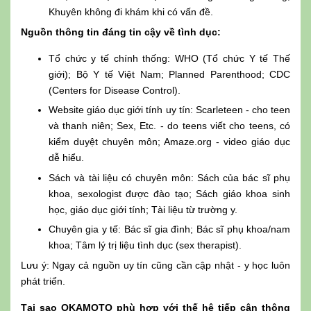
Khuyên không đi khám khi có vấn đề.
Nguồn thông tin đáng tin cậy về tình dục:
Tổ chức y tế chính thống: WHO (Tổ chức Y tế Thế
giới); Bộ Y tế Việt Nam; Planned Parenthood; CDC
(Centers for Disease Control).
Website giáo dục giới tính uy tín: Scarleteen - cho teen
và thanh niên; Sex, Etc. - do teens viết cho teens, có
kiểm duyệt chuyên môn; Amaze.org - video giáo dục
dễ hiểu.
Sách và tài liệu có chuyên môn: Sách của bác sĩ phụ
khoa, sexologist được đào tạo; Sách giáo khoa sinh
học, giáo dục giới tính; Tài liệu từ trường y.
Chuyên gia y tế: Bác sĩ gia đình; Bác sĩ phụ khoa/nam
khoa; Tâm lý trị liệu tình dục (sex therapist).
Lưu ý: Ngay cả nguồn uy tín cũng cần cập nhật - y học luôn
phát triển.
Tại sao OKAMOTO phù hợp với thế hệ tiếp cận thông