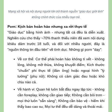
Mạng xã hội và nội dung người lớn trở thành nguồn “giáo dục giới tính”
không chính thức của nhiều bạn trẻ.
Porn: Kịch bản hoàn hảo nhưng xa rời thực tế
"Giáo dục" bằng hình ảnh - nhưng tất cả đều là diễn xuất.
Nghiên cứu cho thấy ~70% thanh thiếu niên đã xem nội dung
khiêu dâm trước 18 tuổi, và đối với nhiều người, đây là
"nguồn thông tin đầu tiên" về tình dục. Những gì porn "dạy":
Về cơ thể: Cơ thể phải hoàn hảo không tì vết - không
lông, không mỡ thừa, không khuyết điểm; Kích thước
"chuẩn" phi thực tế (đàn ông) hoặc ngoại hình "lý
tưởng" (phụ nữ); Không có cảm giác đau hoặc khó
chịu nào cả.
Về hành vi: Quan hệ luôn bắt đầu ngay lập tức - không
cần foreplay, không cần giao tiếp; Không cần bôi trơn -
mọi thứ luôn "sẵn sàng"; Không cần bảo vệ - hiếm khi
thấy bao cao su; Mọi tư thế đều dễ dàng và thoải mái.