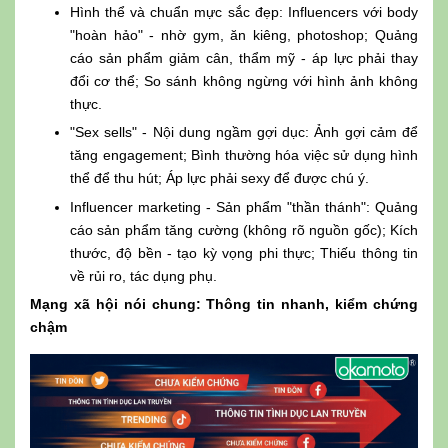
Hình thể và chuẩn mực sắc đẹp: Influencers với body
"hoàn hảo" - nhờ gym, ăn kiêng, photoshop; Quảng
cáo sản phẩm giảm cân, thẩm mỹ - áp lực phải thay
đổi cơ thể; So sánh không ngừng với hình ảnh không
thực.
"Sex sells" - Nội dung ngầm gợi dục: Ảnh gợi cảm để
tăng engagement; Bình thường hóa việc sử dụng hình
thể để thu hút; Áp lực phải sexy để được chú ý.
Influencer marketing - Sản phẩm "thần thánh": Quảng
cáo sản phẩm tăng cường (không rõ nguồn gốc); Kích
thước, độ bền - tạo kỳ vọng phi thực; Thiếu thông tin
về rủi ro, tác dụng phụ.
Mạng xã hội nói chung: Thông tin nhanh, kiểm chứng
chậm