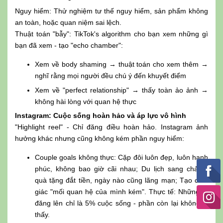
Nguy hiểm: Thử nghiệm tư thế nguy hiểm, sản phẩm không
an toàn, hoặc quan niệm sai lệch.
Thuật toán "bẫy": TikTok's algorithm cho bạn xem những gì
bạn đã xem - tạo "echo chamber":
Xem về body shaming → thuật toán cho xem thêm →
nghĩ rằng mọi người đều chú ý đến khuyết điểm
Xem về "perfect relationship" → thấy toàn ảo ảnh →
không hài lòng với quan hệ thực
Instagram: Cuộc sống hoàn hảo và áp lực vô hình
"Highlight reel" - Chỉ đăng điều hoàn hảo. Instagram ảnh
hưởng khác nhưng cũng không kém phần nguy hiểm:
Couple goals không thực: Cặp đôi luôn đẹp, luôn hạnh
phúc, không bao giờ cãi nhau; Du lịch sang chảnh,
quà tặng đắt tiền, ngày nào cũng lãng mạn; Tạo cảm
giác "mối quan hệ của mình kém". Thực tế: Những gì
đăng lên chỉ là 5% cuộc sống - phần còn lại không ai
thấy.