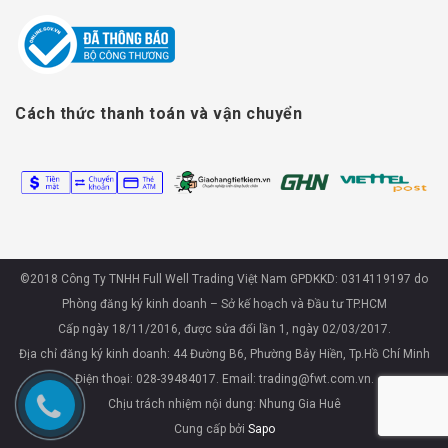
Cách thức thanh toán và vận chuyển
©2018 Công Ty TNHH Full Well Trading Việt Nam GPDKKD: 0314119197 do
Phòng đăng ký kinh doanh – Sở kế hoạch và Đầu tư TP.HCM
Cấp ngày 18/11/2016, được sửa đổi lần 1, ngày 02/03/2017.
Địa chỉ đăng ký kinh doanh: 44 Đường B6, Phường Bảy Hiền, Tp.Hồ Chí Minh
Điện thoại: 028-39484017. Email: trading@fwt.com.vn.
Chịu trách nhiệm nội dung: Nhung Gia Huê
Cung cấp bởi
Sapo