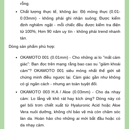
rỗng.
Chất lượng thực tế, không ảo: Độ mỏng thực (0.01-
0.03mm) - không phải ghi nhận suông; Được kiểm
định nghiêm ngặt - mỗi chiếc đều được kiểm tra điện
tử 100%; Hơn 90 năm uy tín - không phải trend nhanh
tàn.
Dòng sản phẩm phù hợp:
OKAMOTO 001 (0.01mm) - Cho những ai lo "mất cảm
giác": Bạn đọc trên mạng rằng bao cao su "giảm khoái
cảm"? OKAMOTO 001 siêu mỏng nhất thế giới sẽ
chứng minh điều ngược lại. Cảm giác gần như không
có gì ngăn cách - nhưng an toàn tuyệt đối.
OKAMOTO 003 H.A / Aloe (0.03mm) - Cho da nhạy
cảm: Lo lắng về khô rát hay kích ứng? Dòng này có
gel bôi trơn chiết xuất từ Hyaluronic Acid hoặc Aloe
Vera nuôi dưỡng, không chỉ bảo vệ mà còn chăm sóc
làn da. Hoàn hảo cho những ai mới bắt đầu hoặc có
da nhạy cảm.