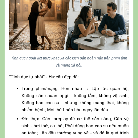
Tình dục ngoài đời thực khác xa các kịch bản hoàn hảo trên phim ảnh
và mạng xã hội.
"Tình dục tự phát" - Hư cấu đẹp đẽ:
Trong phim/mạng: Hôn nhau → Lập tức quan hệ;
Không cần chuẩn bị gì - không tắm, không vệ sinh;
Không bao cao su - nhưng không mang thai, không
nhiễm bệnh; Mọi thứ hoàn hảo ngay lần đầu.
Đời thực: Cần foreplay để cơ thể sẵn sàng; Cần vệ
sinh - hơi thở, cơ thể; Phải dùng bao cao su nếu muốn
an toàn; Lần đầu thường vụng về - và đó là quá trình