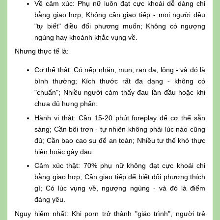
Về cảm xúc: Phụ nữ luôn đạt cực khoái dễ dàng chỉ
bằng giao hợp; Không cần giao tiếp - mọi người đều
"tự biết" điều đối phương muốn; Không có ngượng
ngùng hay khoảnh khắc vụng về.
Nhưng thực tế là:
Cơ thể thật: Có nếp nhăn, mụn, rạn da, lông - và đó là
bình thường; Kích thước rất đa dạng - không có
"chuẩn"; Nhiều người cảm thấy đau lần đầu hoặc khi
chưa đủ hưng phấn.
Hành vi thật: Cần 15-20 phút foreplay để cơ thể sẵn
sàng; Cần bôi trơn - tự nhiên không phải lúc nào cũng
đủ; Cần bao cao su để an toàn; Nhiều tư thế khó thực
hiện hoặc gây đau.
Cảm xúc thật: 70% phụ nữ không đạt cực khoái chỉ
bằng giao hợp; Cần giao tiếp để biết đối phương thích
gì; Có lúc vụng về, ngượng ngùng - và đó là điểm
đáng yêu.
Nguy hiểm nhất: Khi porn trở thành "giáo trình", người trẻ