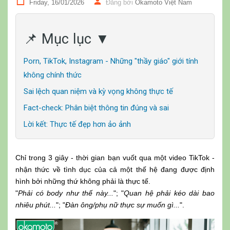
Friday, 16/01/2026
Đăng bởi
Okamoto Việt Nam
📌 Mục lục ▼
Porn, TikTok, Instagram - Những "thầy giáo" giới tính
không chính thức
Sai lệch quan niệm và kỳ vọng không thực tế
Fact-check: Phân biệt thông tin đúng và sai
Lời kết: Thực tế đẹp hơn ảo ảnh
Chỉ trong 3 giây - thời gian bạn vuốt qua một video TikTok -
nhận thức về tình dục của cả một thế hệ đang được định
hình bởi những thứ không phải là thực tế.
"
Phải có body như thế này...
"; "
Quan hệ phải kéo dài bao
nhiêu phút...
"; "
Đàn ông/phụ nữ thực sự muốn gì...
".