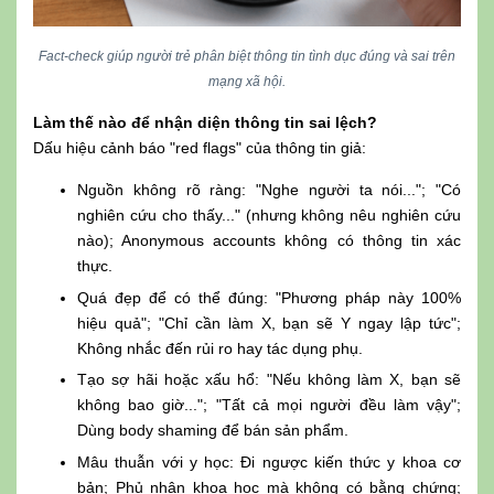
Fact-check giúp người trẻ phân biệt thông tin tình dục đúng và sai trên
mạng xã hội.
Làm thế nào để nhận diện thông tin sai lệch?
Dấu hiệu cảnh báo "red flags" của thông tin giả:
Nguồn không rõ ràng: "Nghe người ta nói..."; "Có
nghiên cứu cho thấy..." (nhưng không nêu nghiên cứu
nào); Anonymous accounts không có thông tin xác
thực.
Quá đẹp để có thể đúng: "Phương pháp này 100%
hiệu quả"; "Chỉ cần làm X, bạn sẽ Y ngay lập tức";
Không nhắc đến rủi ro hay tác dụng phụ.
Tạo sợ hãi hoặc xấu hổ: "Nếu không làm X, bạn sẽ
không bao giờ..."; "Tất cả mọi người đều làm vậy";
Dùng body shaming để bán sản phẩm.
Mâu thuẫn với y học: Đi ngược kiến thức y khoa cơ
bản; Phủ nhận khoa học mà không có bằng chứng;