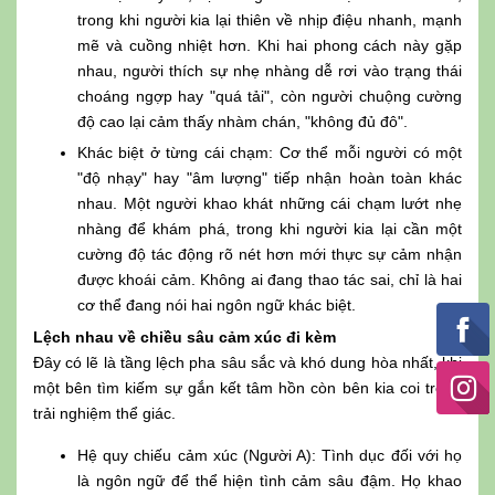
trong khi người kia lại thiên về nhịp điệu nhanh, mạnh
mẽ và cuồng nhiệt hơn. Khi hai phong cách này gặp
nhau, người thích sự nhẹ nhàng dễ rơi vào trạng thái
choáng ngợp hay "quá tải", còn người chuộng cường
độ cao lại cảm thấy nhàm chán, "không đủ đô".
Khác biệt ở từng cái chạm: Cơ thể mỗi người có một
"độ nhạy" hay "âm lượng" tiếp nhận hoàn toàn khác
nhau. Một người khao khát những cái chạm lướt nhẹ
nhàng để khám phá, trong khi người kia lại cần một
cường độ tác động rõ nét hơn mới thực sự cảm nhận
được khoái cảm. Không ai đang thao tác sai, chỉ là hai
cơ thể đang nói hai ngôn ngữ khác biệt.
Lệch nhau về chiều sâu cảm xúc đi kèm
Đây có lẽ là tầng lệch pha sâu sắc và khó dung hòa nhất, khi
một bên tìm kiếm sự gắn kết tâm hồn còn bên kia coi trọng
trải nghiệm thể giác.
Hệ quy chiếu cảm xúc (Người A): Tình dục đối với họ
là ngôn ngữ để thể hiện tình cảm sâu đậm. Họ khao