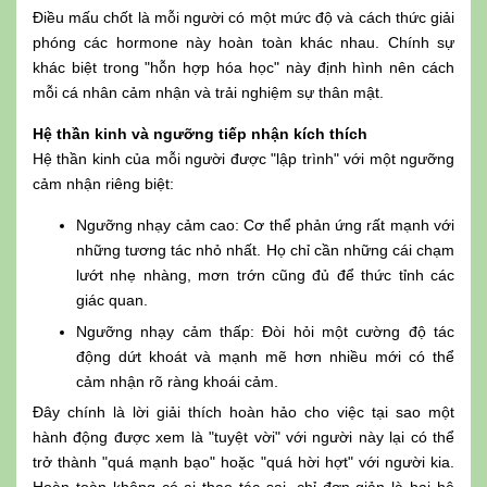
Điều mấu chốt là mỗi người có một mức độ và cách thức giải
phóng các hormone này hoàn toàn khác nhau. Chính sự
khác biệt trong "hỗn hợp hóa học" này định hình nên cách
mỗi cá nhân cảm nhận và trải nghiệm sự thân mật.
Hệ thần kinh và ngưỡng tiếp nhận kích thích
Hệ thần kinh của mỗi người được "lập trình" với một ngưỡng
cảm nhận riêng biệt:
Ngưỡng nhạy cảm cao: Cơ thể phản ứng rất mạnh với
những tương tác nhỏ nhất. Họ chỉ cần những cái chạm
lướt nhẹ nhàng, mơn trớn cũng đủ để thức tỉnh các
giác quan.
Ngưỡng nhạy cảm thấp: Đòi hỏi một cường độ tác
động dứt khoát và mạnh mẽ hơn nhiều mới có thể
cảm nhận rõ ràng khoái cảm.
Đây chính là lời giải thích hoàn hảo cho việc tại sao một
hành động được xem là "tuyệt vời" với người này lại có thể
trở thành "quá mạnh bạo" hoặc "quá hời hợt" với người kia.