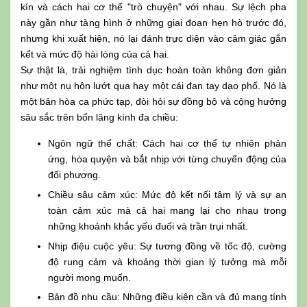
kín và cách hai cơ thể "trò chuyện" với nhau. Sự lệch pha
này gần như tàng hình ở những giai đoạn hẹn hò trước đó,
nhưng khi xuất hiện, nó lại đánh trực diện vào cảm giác gắn
kết và mức độ hài lòng của cả hai.
Sự thật là, trải nghiệm tình dục hoàn toàn không đơn giản
như một nụ hôn lướt qua hay một cái đan tay dạo phố. Nó là
một bản hòa ca phức tạp, đòi hỏi sự đồng bộ và cộng hưởng
sâu sắc trên bốn lăng kính đa chiều:
Ngôn ngữ thể chất: Cách hai cơ thể tự nhiên phản
ứng, hòa quyện và bắt nhịp với từng chuyển động của
đối phương.
Chiều sâu cảm xúc: Mức độ kết nối tâm lý và sự an
toàn cảm xúc mà cả hai mang lại cho nhau trong
những khoảnh khắc yếu đuối và trần trụi nhất.
Nhịp điệu cuộc yêu: Sự tương đồng về tốc độ, cường
độ rung cảm và khoảng thời gian lý tưởng mà mỗi
người mong muốn.
Bản đồ nhu cầu: Những điều kiện cần và đủ mang tính