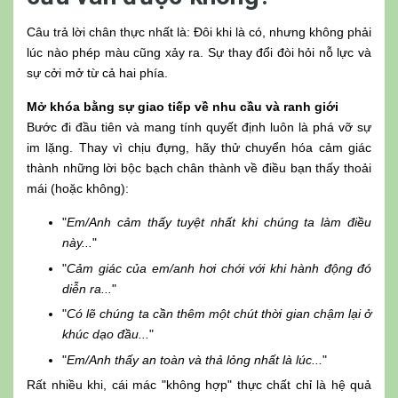
Câu trả lời chân thực nhất là: Đôi khi là có, nhưng không phải
lúc nào phép màu cũng xảy ra. Sự thay đổi đòi hỏi nỗ lực và
sự cởi mở từ cả hai phía.
Mở khóa bằng sự giao tiếp về nhu cầu và ranh giới
Bước đi đầu tiên và mang tính quyết định luôn là phá vỡ sự
im lặng. Thay vì chịu đựng, hãy thử chuyển hóa cảm giác
thành những lời bộc bạch chân thành về điều bạn thấy thoải
mái (hoặc không):
"
Em/Anh cảm thấy tuyệt nhất khi chúng ta làm điều
này...
"
"
Cảm giác của em/anh hơi chới với khi hành động đó
diễn ra...
"
"
Có lẽ chúng ta cần thêm một chút thời gian chậm lại ở
khúc dạo đầu...
"
"
Em/Anh thấy an toàn và thả lỏng nhất là lúc...
"
Rất nhiều khi, cái mác "không hợp" thực chất chỉ là hệ quả