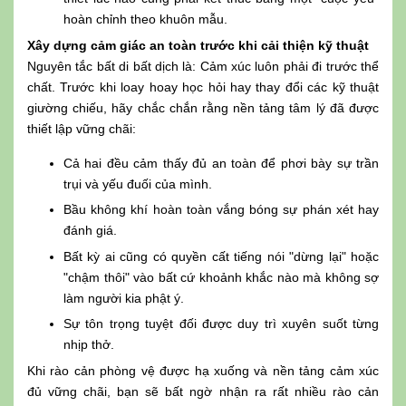
hoàn chỉnh theo khuôn mẫu.
Xây dựng cảm giác an toàn trước khi cải thiện kỹ thuật
Nguyên tắc bất di bất dịch là: Cảm xúc luôn phải đi trước thể
chất. Trước khi loay hoay học hỏi hay thay đổi các kỹ thuật
giường chiếu, hãy chắc chắn rằng nền tảng tâm lý đã được
thiết lập vững chãi:
Cả hai đều cảm thấy đủ an toàn để phơi bày sự trần
trụi và yếu đuối của mình.
Bầu không khí hoàn toàn vắng bóng sự phán xét hay
đánh giá.
Bất kỳ ai cũng có quyền cất tiếng nói "dừng lại" hoặc
"chậm thôi" vào bất cứ khoảnh khắc nào mà không sợ
làm người kia phật ý.
Sự tôn trọng tuyệt đối được duy trì xuyên suốt từng
nhịp thở.
Khi rào cản phòng vệ được hạ xuống và nền tảng cảm xúc
đủ vững chãi, bạn sẽ bất ngờ nhận ra rất nhiều rào cản