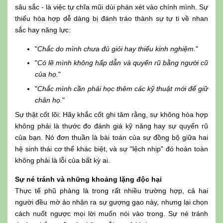
sâu sắc - là việc tự chĩa mũi dùi phán xét vào chính mình. Sự
thiếu hòa hợp dễ dàng bị đánh tráo thành sự tự ti về nhan
sắc hay năng lực:
"
Chắc do mình chưa đủ giỏi hay thiếu kinh nghiệm
."
"
Có lẽ mình không hấp dẫn và quyến rũ bằng người cũ
của họ.
"
"
Chắc mình cần phải học thêm các kỹ thuật mới để giữ
chân họ.
"
Sự thật cốt lõi: Hãy khắc cốt ghi tâm rằng, sự không hòa hợp
không phải là thước đo đánh giá kỹ năng hay sự quyến rũ
của bạn. Nó đơn thuần là bài toán của sự đồng bộ giữa hai
hệ sinh thái cơ thể khác biệt, và sự "lệch nhịp" đó hoàn toàn
không phải là lỗi của bất kỳ ai.
Sự né tránh và những khoảng lặng độc hại
Thực tế phũ phàng là trong rất nhiều trường hợp, cả hai
người đều mờ ảo nhận ra sự gượng gạo này, nhưng lại chọn
cách nuốt ngược mọi lời muốn nói vào trong. Sự né tránh