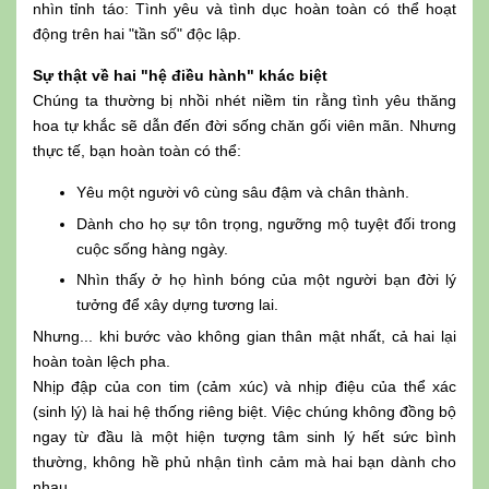
nhìn tỉnh táo: Tình yêu và tình dục hoàn toàn có thể hoạt
động trên hai "tần số" độc lập.
Sự thật về hai "hệ điều hành" khác biệt
Chúng ta thường bị nhồi nhét niềm tin rằng tình yêu thăng
hoa tự khắc sẽ dẫn đến đời sống chăn gối viên mãn. Nhưng
thực tế, bạn hoàn toàn có thể:
Yêu một người vô cùng sâu đậm và chân thành.
Dành cho họ sự tôn trọng, ngưỡng mộ tuyệt đối trong
cuộc sống hàng ngày.
Nhìn thấy ở họ hình bóng của một người bạn đời lý
tưởng để xây dựng tương lai.
Nhưng... khi bước vào không gian thân mật nhất, cả hai lại
hoàn toàn lệch pha.
Nhịp đập của con tim (cảm xúc) và nhịp điệu của thể xác
(sinh lý) là hai hệ thống riêng biệt. Việc chúng không đồng bộ
ngay từ đầu là một hiện tượng tâm sinh lý hết sức bình
thường, không hề phủ nhận tình cảm mà hai bạn dành cho
nhau.