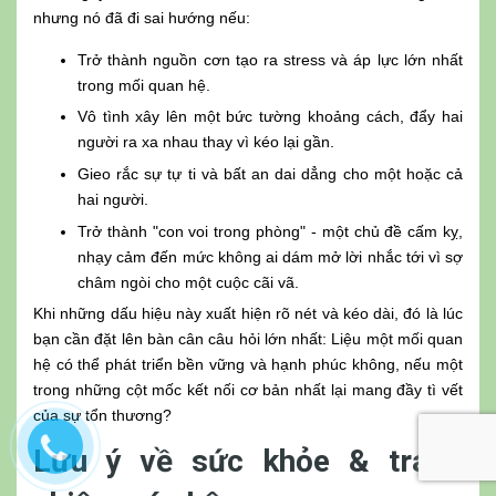
nhưng nó đã đi sai hướng nếu:
Trở thành nguồn cơn tạo ra stress và áp lực lớn nhất
trong mối quan hệ.
Vô tình xây lên một bức tường khoảng cách, đẩy hai
người ra xa nhau thay vì kéo lại gần.
Gieo rắc sự tự ti và bất an dai dẳng cho một hoặc cả
hai người.
Trở thành "con voi trong phòng" - một chủ đề cấm kỵ,
nhạy cảm đến mức không ai dám mở lời nhắc tới vì sợ
châm ngòi cho một cuộc cãi vã.
Khi những dấu hiệu này xuất hiện rõ nét và kéo dài, đó là lúc
bạn cần đặt lên bàn cân câu hỏi lớn nhất: Liệu một mối quan
hệ có thể phát triển bền vững và hạnh phúc không, nếu một
trong những cột mốc kết nối cơ bản nhất lại mang đầy tì vết
của sự tổn thương?
Lưu ý về sức khỏe & trách