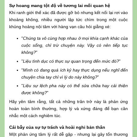
Sự hoang mang tột độ về tương lai mối quan hệ
Khi ranh giới thể xác đã được gỡ bỏ nhưng kết nối lại rơi vào
khoảng không, nhiều người lập tức chìm trong một cuộc
khủng hoảng nội tâm với hàng vạn câu hỏi giằng xé:
"
Chúng ta vô cùng hợp nhau ở mọi khía cạnh khác của
cuộc sống, chỉ trừ chuyện này. Vậy có nên tiếp tục
không?
"
"
Liệu tình dục có thực sự quan trọng đến mức đó?
"
"
Mình có đang quá ích kỷ hay thực dụng nếu nghĩ đến
chuyện chia tay chỉ vì lý do này không?
"
"
Liệu sự lệch pha này có thể sửa chữa hay cải thiện
được không?
"
Hãy yên tâm rằng, tất cả những trăn trở này là phản ứng
hoàn toàn bình thường, hợp lý và xứng đáng để bạn cân
nhắc một cách nghiêm túc.
Cái bẫy của sự tự trách và hoài nghi bản thân
Một phản ứng tâm lý rất dễ gặp - nhưng lại gây tổn thương