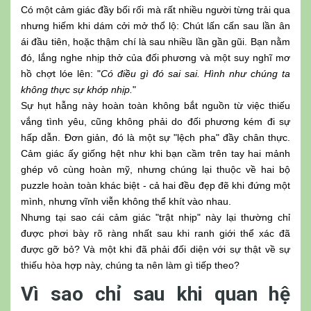
Có một cảm giác đầy bối rối mà rất nhiều người từng trải qua
nhưng hiếm khi dám cởi mở thổ lộ: Chút lấn cấn sau lần ân
ái đầu tiên, hoặc thậm chí là sau nhiều lần gần gũi. Bạn nằm
đó, lắng nghe nhịp thở của đối phương và một suy nghĩ mơ
hồ chợt lóe lên: "
Có điều gì đó sai sai. Hình như chúng ta
không thực sự khớp nhịp.
"
Sự hụt hẫng này hoàn toàn không bắt nguồn từ việc thiếu
vắng tình yêu, cũng không phải do đối phương kém đi sự
hấp dẫn. Đơn giản, đó là một sự "lệch pha" đầy chân thực.
Cảm giác ấy giống hệt như khi bạn cầm trên tay hai mảnh
ghép vô cùng hoàn mỹ, nhưng chúng lại thuộc về hai bộ
puzzle hoàn toàn khác biệt - cả hai đều đẹp đẽ khi đứng một
mình, nhưng vĩnh viễn không thể khít vào nhau.
Nhưng tại sao cái cảm giác "trật nhịp" này lại thường chỉ
được phơi bày rõ ràng nhất sau khi ranh giới thể xác đã
được gỡ bỏ? Và một khi đã phải đối diện với sự thật về sự
thiếu hòa hợp này, chúng ta nên làm gì tiếp theo?
Vì sao chỉ sau khi quan hệ