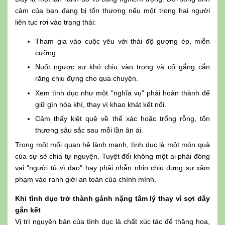
cảm của bạn đang bị tổn thương nếu một trong hai người
liên tục rơi vào trạng thái:
Tham gia vào cuộc yêu với thái độ gượng ép, miễn
cưỡng.
Nuốt ngược sự khó chịu vào trong và cố gắng cắn
răng chịu đựng cho qua chuyện.
Xem tình dục như một "nghĩa vụ" phải hoàn thành để
giữ gìn hòa khí, thay vì khao khát kết nối.
Cảm thấy kiệt quệ về thể xác hoặc trống rỗng, tổn
thương sâu sắc sau mỗi lần ân ái.
Trong một mối quan hệ lành mạnh, tình dục là một món quà
của sự sẻ chia tự nguyện. Tuyệt đối không một ai phải đóng
vai "người tử vì đạo" hay phải nhẫn nhịn chịu đựng sự xâm
phạm vào ranh giới an toàn của chính mình.
Khi tình dục trở thành gánh nặng tâm lý thay vì sợi dây
gắn kết
Vị trí nguyên bản của tình dục là chất xúc tác để thăng hoa,