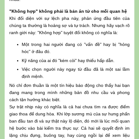
"Không hợp" không phải là bản án tử cho mối quan hệ
Khi đối diện với sự lệch pha này, phản ứng đầu tiên của
chúng ta thường là hoảng sợ và tự trách. Nhưng hãy vạch rõ
ranh giới này: "Không hợp" tuyệt đối không có nghĩa là:
Một trong hai người đang có "vấn đề" hay bị "hỏng
hóc" ở đâu đó.
Kỹ năng của ai đó "kém cỏi" hay thiếu hấp dẫn.
Việc chọn người này ngay từ đầu đã là một sai lầm
định mệnh.
Nó chỉ đơn thuần là một tín hiệu báo động cho thấy hai bạn
đang mang trong mình những bản đồ nhu cầu và phong
cách tận hưởng khác biệt.
Sự trật nhịp này có nghĩa là cả hai chưa tìm ra được điểm
giao thoa để dung hòa. Khi lớp sương mù của sự hưng phấn
ban đầu tan đi và sự thật này lộ diện, đó mới là lúc mối quan
hệ bước vào bài kiểm tra thực sự: Cả hai sẽ quyết định im
lặng chịu đựng, buông tay, hay cùng ngồi lại để xem liệu