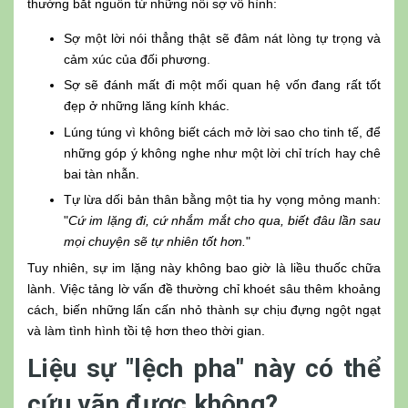
thường bắt nguồn từ những nỗi sợ vô hình:
Sợ một lời nói thẳng thật sẽ đâm nát lòng tự trọng và
cảm xúc của đối phương.
Sợ sẽ đánh mất đi một mối quan hệ vốn đang rất tốt
đẹp ở những lăng kính khác.
Lúng túng vì không biết cách mở lời sao cho tinh tế, để
những góp ý không nghe như một lời chỉ trích hay chê
bai tàn nhẫn.
Tự lừa dối bản thân bằng một tia hy vọng mỏng manh:
"
Cứ im lặng đi, cứ nhắm mắt cho qua, biết đâu lần sau
mọi chuyện sẽ tự nhiên tốt hơn.
"
Tuy nhiên, sự im lặng này không bao giờ là liều thuốc chữa
lành. Việc tảng lờ vấn đề thường chỉ khoét sâu thêm khoảng
cách, biến những lấn cấn nhỏ thành sự chịu đựng ngột ngạt
và làm tình hình tồi tệ hơn theo thời gian.
Liệu sự "lệch pha" này có thể
cứu vãn được không?