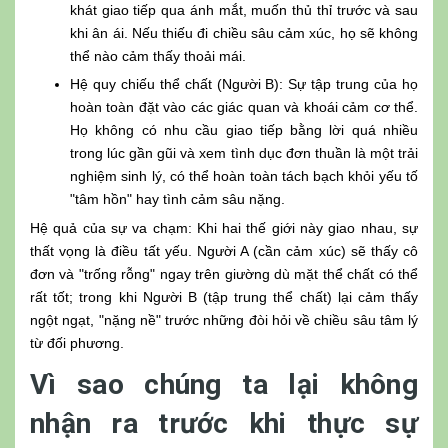
khát giao tiếp qua ánh mắt, muốn thủ thỉ trước và sau
khi ân ái. Nếu thiếu đi chiều sâu cảm xúc, họ sẽ không
thể nào cảm thấy thoải mái.
Hệ quy chiếu thể chất (Người B): Sự tập trung của họ
hoàn toàn đặt vào các giác quan và khoái cảm cơ thể.
Họ không có nhu cầu giao tiếp bằng lời quá nhiều
trong lúc gần gũi và xem tình dục đơn thuần là một trải
nghiệm sinh lý, có thể hoàn toàn tách bạch khỏi yếu tố
"tâm hồn" hay tình cảm sâu nặng.
Hệ quả của sự va chạm: Khi hai thế giới này giao nhau, sự
thất vọng là điều tất yếu. Người A (cần cảm xúc) sẽ thấy cô
đơn và "trống rỗng" ngay trên giường dù mặt thể chất có thể
rất tốt; trong khi Người B (tập trung thể chất) lại cảm thấy
ngột ngạt, "nặng nề" trước những đòi hỏi về chiều sâu tâm lý
từ đối phương.
Vì sao chúng ta lại không
nhận ra trước khi thực sự