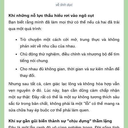
về tình dục
Khi những nỗ lực thấu hiểu rơi vào ngõ cụt
Bạn biết rằng mình đã làm mọi thứ có thể nếu cả hai đã trải
qua một quá trình:
Trò chuyện một cách cởi mở, trung thực và không
phán xét về nhu cầu của nhau.
Chủ động thử nghiệm, điều chỉnh và nhượng bộ để tìm
tiếng nói chung.
Cho nhau đủ không gian, thời gian và sự kiên nhẫn để
thay đổi.
Nhưng sau tất cả, cảm giác lạc lõng và không hòa hợp vẫn
vẹn nguyên ở đó. Lúc này, bạn cần dũng cảm chấp nhận
một sự thật: Đây rất có thể là một sự không tương thích sâu
sắc từ trong bản chất, không phải là một "lỗi" có thể mang ra
sửa chữa hay ép buộc cơ thể phải làm quen.
Khi sự gần gũi biến thành sự "chịu đựng" thầm lặng
Đây là một lằn ranh đỏ vô cùng nghiêm trọng. Đời sống tình