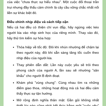
của việc "chưa thực sự hiểu nhau". Một cuộc đối thoại trần
trụi nhưng đầy thấu cảm chính là cây cầu vững chắc nhất nối
liền sự khác biệt đó.
Điều chỉnh nhịp điệu và cách tiếp cận
Nếu cả hai đều có thiện chí vun đắp, hãy ngừng việc kéo
người kia vào nhịp sinh học của riêng mình. Thay vào đó,
hãy thử tìm kiếm sự hòa hợp:
Thỏa hiệp về tốc độ: Đôi khi nhún nhường để chậm lại
theo người này, đôi khi sẵn sàng tăng tốc cuốn theo
nhịp điệu của người kia.
Thay phiên dẫn dắt: Lần này cuộc yêu sẽ trôi theo
phong cách của người A, lần sau sẽ nhường "sân
khấu" cho người B định đoạt.
Khám phá "vùng chung": Cùng nhau tìm ra những
điểm giao thoa, những hoạt động mà cả hai đều cảm
thấy thực sự tận hưởng.
Mở rộng định nghĩa thân mật: Gần gũi không nhất
thiết lúc nào cũng phải kết thúc bằng một "cuộc yêu"