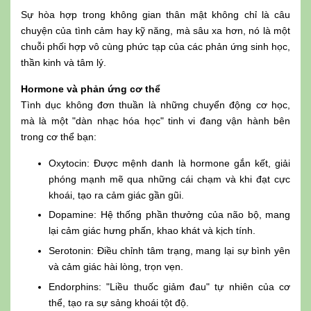
Sự hòa hợp trong không gian thân mật không chỉ là câu
chuyện của tình cảm hay kỹ năng, mà sâu xa hơn, nó là một
chuỗi phối hợp vô cùng phức tạp của các phản ứng sinh học,
thần kinh và tâm lý.
Hormone và phản ứng cơ thể
Tình dục không đơn thuần là những chuyển động cơ học,
mà là một "dàn nhạc hóa học" tinh vi đang vận hành bên
trong cơ thể bạn:
Oxytocin: Được mệnh danh là hormone gắn kết, giải
phóng mạnh mẽ qua những cái chạm và khi đạt cực
khoái, tạo ra cảm giác gần gũi.
Dopamine: Hệ thống phần thưởng của não bộ, mang
lại cảm giác hưng phấn, khao khát và kịch tính.
Serotonin: Điều chỉnh tâm trạng, mang lại sự bình yên
và cảm giác hài lòng, trọn vẹn.
Endorphins: "Liều thuốc giảm đau" tự nhiên của cơ
thể, tạo ra sự sảng khoái tột độ.