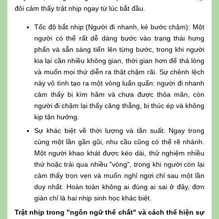
đôi cảm thấy trật nhịp ngay từ lúc bắt đầu.
Tốc độ bắt nhịp (Người đi nhanh, kẻ bước chậm): Một
người có thể rất dễ dàng bước vào trạng thái hưng
phấn và sẵn sàng tiến lên từng bước, trong khi người
kia lại cần nhiều không gian, thời gian hơn để thả lỏng
và muốn mọi thứ diễn ra thật chậm rãi. Sự chênh lệch
này vô tình tạo ra một vòng luẩn quẩn: người đi nhanh
cảm thấy bị kìm hãm và chưa được thỏa mãn, còn
người đi chậm lại thấy căng thẳng, bị thúc ép và không
kịp tận hưởng.
Sự khác biệt về thời lượng và tần suất: Ngay trong
cùng một lần gần gũi, nhu cầu cũng có thể rẽ nhánh.
Một người khao khát được kéo dài, thử nghiệm nhiều
thứ hoặc trải qua nhiều "vòng", trong khi người còn lại
cảm thấy trọn vẹn và muốn nghỉ ngơi chỉ sau một lần
duy nhất. Hoàn toàn không ai đúng ai sai ở đây, đơn
giản chỉ là hai nhịp sinh học khác biệt.
Trật nhịp trong "ngôn ngữ thể chất" và cách thể hiện sự