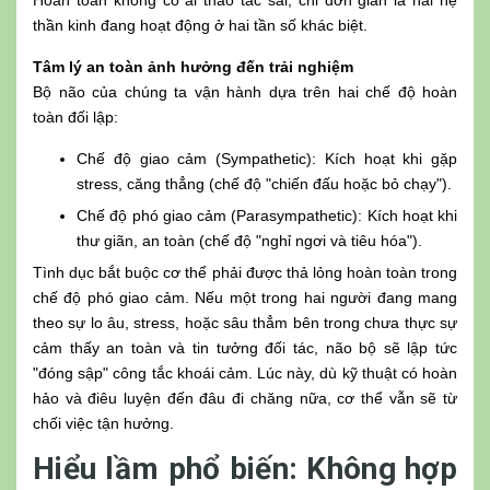
Hoàn toàn không có ai thao tác sai, chỉ đơn giản là hai hệ
thần kinh đang hoạt động ở hai tần số khác biệt.
Tâm lý an toàn ảnh hưởng đến trải nghiệm
Bộ não của chúng ta vận hành dựa trên hai chế độ hoàn
toàn đối lập:
Chế độ giao cảm (Sympathetic): Kích hoạt khi gặp
stress, căng thẳng (chế độ "chiến đấu hoặc bỏ chạy").
Chế độ phó giao cảm (Parasympathetic): Kích hoạt khi
thư giãn, an toàn (chế độ "nghỉ ngơi và tiêu hóa").
Tình dục bắt buộc cơ thể phải được thả lỏng hoàn toàn trong
chế độ phó giao cảm. Nếu một trong hai người đang mang
theo sự lo âu, stress, hoặc sâu thẳm bên trong chưa thực sự
cảm thấy an toàn và tin tưởng đối tác, não bộ sẽ lập tức
"đóng sập" công tắc khoái cảm. Lúc này, dù kỹ thuật có hoàn
hảo và điêu luyện đến đâu đi chăng nữa, cơ thể vẫn sẽ từ
chối việc tận hưởng.
Hiểu lầm phổ biến: Không hợp