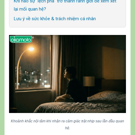
Khi nào sự "lệch pha" trở thành ranh giới để xem xét
lại mối quan hệ?
Lưu ý về sức khỏe & trách nhiệm cá nhân
Khoảnh khắc nội tâm khi nhận ra cảm giác trật nhịp sau lần đầu quan
hệ.