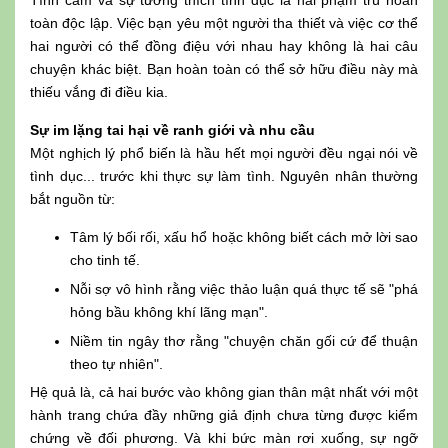
Tình cảm và sự tương thích tình dục là hai phạm trù hoàn
toàn độc lập. Việc bạn yêu một người tha thiết và việc cơ thể
hai người có thể đồng điệu với nhau hay không là hai câu
chuyện khác biệt. Bạn hoàn toàn có thể sở hữu điều này mà
thiếu vắng đi điều kia.
Sự im lặng tai hại về ranh giới và nhu cầu
Một nghịch lý phổ biến là hầu hết mọi người đều ngại nói về
tình dục... trước khi thực sự làm tình. Nguyên nhân thường
bắt nguồn từ:
Tâm lý bối rối, xấu hổ hoặc không biết cách mở lời sao
cho tinh tế.
Nỗi sợ vô hình rằng việc thảo luận quá thực tế sẽ "phá
hỏng bầu không khí lãng mạn".
Niềm tin ngây thơ rằng "chuyện chăn gối cứ để thuận
theo tự nhiên".
Hệ quả là, cả hai bước vào không gian thân mật nhất với một
hành trang chứa đầy những giả định chưa từng được kiểm
chứng về đối phương. Và khi bức màn rơi xuống, sự ngỡ