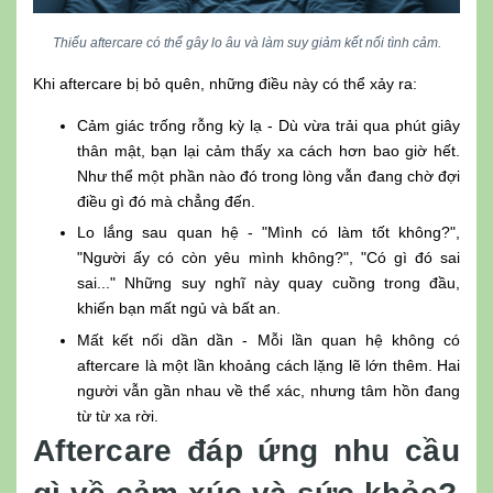
Thiếu aftercare có thể gây lo âu và làm suy giảm kết nối tình cảm.
Khi aftercare bị bỏ quên, những điều này có thể xảy ra:
Cảm giác trống rỗng kỳ lạ - Dù vừa trải qua phút giây
thân mật, bạn lại cảm thấy xa cách hơn bao giờ hết.
Như thể một phần nào đó trong lòng vẫn đang chờ đợi
điều gì đó mà chẳng đến.
Lo lắng sau quan hệ - "Mình có làm tốt không?",
"Người ấy có còn yêu mình không?", "Có gì đó sai
sai..." Những suy nghĩ này quay cuồng trong đầu,
khiến bạn mất ngủ và bất an.
Mất kết nối dần dần - Mỗi lần quan hệ không có
aftercare là một lần khoảng cách lặng lẽ lớn thêm. Hai
người vẫn gần nhau về thể xác, nhưng tâm hồn đang
từ từ xa rời.
Aftercare đáp ứng nhu cầu