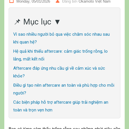
Monday, 05/01/2026
Đăng bởi
Okamoto Việt Nam
📌 Mục lục ▼
Vì sao nhiều người bỏ qua việc chăm sóc nhau sau
khi quan hệ?
Hệ quả khi thiếu aftercare: cảm giác trống rỗng, lo
lắng, mất kết nối
Aftercare đáp ứng nhu cầu gì về cảm xúc và sức
khỏe?
Điều gì tạo nên aftercare an toàn và phù hợp cho mỗi
người?
Các biện pháp hỗ trợ aftercare giúp trải nghiệm an
toàn và trọn vẹn hơn
Bạn có từng cảm thấy trống rỗng sau những phút giây gần