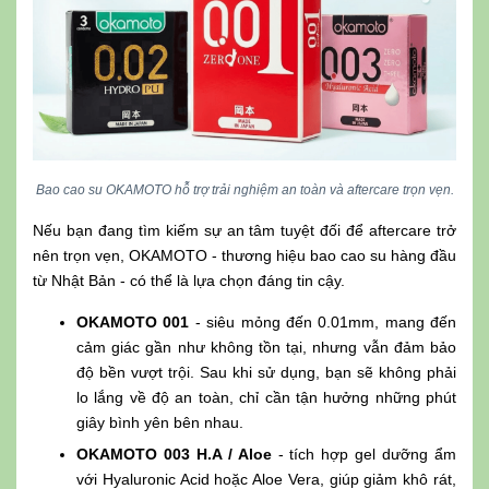
Bao cao su OKAMOTO hỗ trợ trải nghiệm an toàn và aftercare trọn vẹn.
Nếu bạn đang tìm kiếm sự an tâm tuyệt đối để aftercare trở
nên trọn vẹn, OKAMOTO - thương hiệu bao cao su hàng đầu
từ Nhật Bản - có thể là lựa chọn đáng tin cậy.
OKAMOTO 001
- siêu mỏng đến 0.01mm, mang đến
cảm giác gần như không tồn tại, nhưng vẫn đảm bảo
độ bền vượt trội. Sau khi sử dụng, bạn sẽ không phải
lo lắng về độ an toàn, chỉ cần tận hưởng những phút
giây bình yên bên nhau.
OKAMOTO 003 H.A / Aloe
- tích hợp gel dưỡng ẩm
với Hyaluronic Acid hoặc Aloe Vera, giúp giảm khô rát,