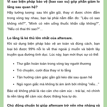
Vì sao biện pháp bảo vệ (bao cao su) góp phần giảm lo
lắng sau quan hệ?
Hãy tưởng tượng: sau khi gần gũi, thay vì được chìm đắm
trong vòng tay nhau, bạn lại phải nằm đắn đo: "Liệu có sao
không nhỉ?", "Mình có nên uống thuốc khẩn cấp không?",
"Nếu có thai thì sao?"...
Lo lắng là kẻ thù lớn nhất của aftercare.
Khi sử dụng biện pháp bảo vệ an toàn và đúng cách, bạn
loại bỏ được 99% nỗi lo về thai ngoài ý muốn và bệnh lây
truyền qua đường tình dục. Lúc này, bạn mới thực sự có thể:
Thư giãn hoàn toàn trong vòng tay người thương
Trò chuyện, cười đùa thay vì lo lắng
Tận hưởng cảm giác gần gũi kéo dài sau quan hệ
Ngủ ngon giấc mà không bị ám ảnh bởi những "nếu..."
Bảo vệ không phải là rào cản cho cảm xúc - trái lại, nó chính
là nền tảng để cảm xúc được thăng hoa tự do.
Chủ động chuẩn bị giúp aftercare trở nên nhẹ nhàng và