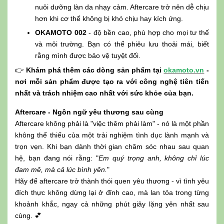
nuôi dưỡng làn da nhạy cảm. Aftercare trở nên dễ chịu
hơn khi cơ thể không bị khó chịu hay kích ứng.
OKAMOTO 002
- độ bền cao, phù hợp cho mọi tư thế
và môi trường. Bạn có thể phiêu lưu thoải mái, biết
rằng mình được bảo vệ tuyệt đối.
👉
Khám phá thêm các dòng sản phẩm tại
okamoto.vn
-
nơi mỗi sản phẩm được tạo ra với công nghệ tiên tiến
nhất và trách nhiệm cao nhất với sức khỏe của bạn.
Aftercare - Ngôn ngữ yêu thương sau cùng
Aftercare không phải là "việc thêm phải làm" - nó là một phần
không thể thiếu của một trải nghiệm tình dục lành mạnh và
trọn vẹn. Khi bạn dành thời gian chăm sóc nhau sau quan
hệ, bạn đang nói rằng: "
Em quý trọng anh, không chỉ lúc
đam mê, mà cả lúc bình yên.
"
Hãy để aftercare trở thành thói quen yêu thương - vì tình yêu
đích thực không dừng lại ở đỉnh cao, mà lan tỏa trong từng
khoảnh khắc, ngay cả những phút giây lặng yên nhất sau
cùng. 💕