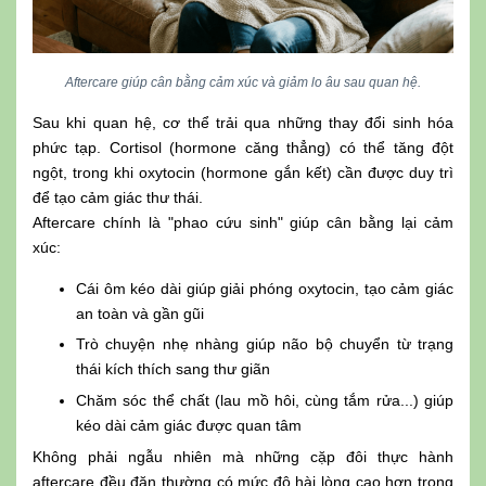
Aftercare giúp cân bằng cảm xúc và giảm lo âu sau quan hệ.
Sau khi quan hệ, cơ thể trải qua những thay đổi sinh hóa
phức tạp. Cortisol (hormone căng thẳng) có thể tăng đột
ngột, trong khi oxytocin (hormone gắn kết) cần được duy trì
để tạo cảm giác thư thái.
Aftercare chính là "phao cứu sinh" giúp cân bằng lại cảm
xúc:
Cái ôm kéo dài giúp giải phóng oxytocin, tạo cảm giác
an toàn và gần gũi
Trò chuyện nhẹ nhàng giúp não bộ chuyển từ trạng
thái kích thích sang thư giãn
Chăm sóc thể chất (lau mồ hôi, cùng tắm rửa...) giúp
kéo dài cảm giác được quan tâm
Không phải ngẫu nhiên mà những cặp đôi thực hành
aftercare đều đặn thường có mức độ hài lòng cao hơn trong