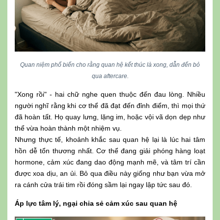
Quan niệm phổ biến cho rằng quan hệ kết thúc là xong, dẫn đến bỏ
qua aftercare.
"Xong rồi" - hai chữ nghe quen thuộc đến đau lòng. Nhiều
người nghĩ rằng khi cơ thể đã đạt đến đỉnh điểm, thì mọi thứ
đã hoàn tất. Họ quay lưng, lặng im, hoặc vội vã dọn dẹp như
thể vừa hoàn thành một nhiệm vụ.
Nhưng thực tế, khoảnh khắc sau quan hệ lại là lúc hai tâm
hồn dễ tổn thương nhất. Cơ thể đang giải phóng hàng loạt
hormone, cảm xúc đang dao động mạnh mẽ, và tâm trí cần
được xoa dịu, an ủi. Bỏ qua điều này giống như bạn vừa mở
ra cánh cửa trái tim rồi đóng sầm lại ngay lập tức sau đó.
Áp lực tâm lý, ngại chia sẻ cảm xúc sau quan hệ