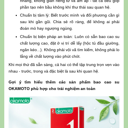
nhàng, không gian riêng tư và ấm áp - tất cả đều góp
phần tạo nên bầu không khí thư thái sau quan hệ.
Chuẩn bị tâm lý: Biết trước mình và đối phương cần gì
sau khi gần gũi. Chia sẻ rõ ràng, để không ai phải
đoán mò hay ngượng ngùng.
Chuẩn bị biện pháp an toàn: Luôn có sẵn bao cao su
chất lượng cao, đặt ở vị trí dễ lấy (hộc tủ đầu giường,
ngăn kéo...). Không phải vội vã tìm kiếm, không phải lo
lắng về chất lượng vào phút chót.
Khi mọi thứ đã sẵn sàng, cả hai có thể tập trung trọn vẹn vào
nhau - trước, trong và đặc biệt là sau khi quan hệ.
Gợi ý tìm hiểu thêm các sản phẩm bao cao su
OKAMOTO phù hợp cho trải nghiệm an toàn