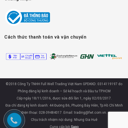
Cách thức thanh toán và vận chuyển
©2018 Công Ty TNHH Full Well Trading Việt Nam GPDKKD: 0314119197 do
Phòng đăng ký kinh doanh – Sở kế hoạch và Đầu tư TP.HCM
Cấp ngày 18/11/2016, được sửa đổi lần 1, ngày 02/03/2017.
Địa chỉ đăng ký kinh doanh: 44 Đường B6, Phường Bảy Hiền, Tp.Hồ Chí Minh
Điện thoại: 028-39484017. Email: trading@fwt.com.vn.
Chịu trách nhiệm nội dung: Nhung Gia Huê
Cung cấp bởi
Sapo