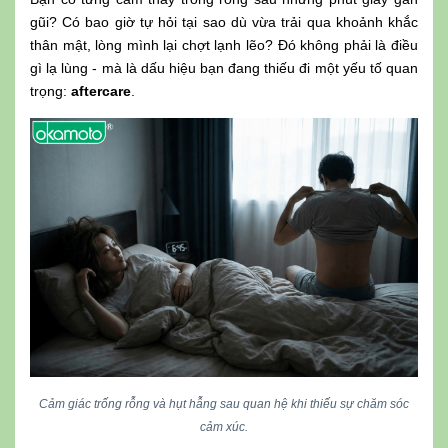
gũi? Có bao giờ tự hỏi tại sao dù vừa trải qua khoảnh khắc
thân mật, lòng mình lại chợt lạnh lẽo? Đó không phải là điều
gì lạ lùng - mà là dấu hiệu bạn đang thiếu đi một yếu tố quan
trọng:
aftercare
.
Cảm giác trống rỗng và hụt hẫng sau quan hệ khi thiếu sự chăm sóc
cảm xúc.