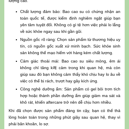
lượng cao.
Chất lượng đảm bảo: Bao cao su có chứng nhận an
toàn quốc tế, được kiểm định nghiêm ngặt giúp bạn
yên tâm tuyệt đối. Không có gì tệ hơn việc phải lo lắng
về sức khỏe ngay sau khi gần gũi.
Nguồn gốc rõ ràng: Chọn sản phẩm từ thương hiệu uy
tín, có nguồn gốc xuất xứ minh bạch. Sức khỏe sinh
sản không thể mạo hiểm với hàng kém chất lượng.
Cảm giác thoải mái: Bao cao su siêu mỏng, êm ái
không chỉ tăng k쾌 cảm trong khi quan hệ, mà còn
giúp sau đó bạn không cảm thấy khó chịu hay lo âu về
việc có thể bị rách, trượt hay gây kích ứng.
Công nghệ dưỡng ẩm: Sản phẩm có gel bôi trơn tích
hợp hoặc thành phần dưỡng ẩm giúp giảm ma sát và
khô rát, khiến aftercare trở nên dễ chịu hơn nhiều.
Khi đã chọn được sản phẩm đáng tin cậy, bạn có thể thả
lỏng hoàn toàn trong những phút giây sau quan hệ, thay vì
phải băn khoăn, lo sợ.