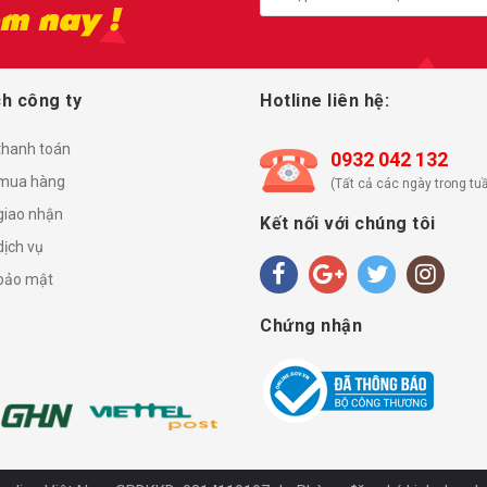
h công ty
Hotline liên hệ:
thanh toán
0932 042 132
mua hàng
(Tất cả các ngày trong tuầ
giao nhận
Kết nối với chúng tôi
dịch vụ
 bảo mật
Chứng nhận