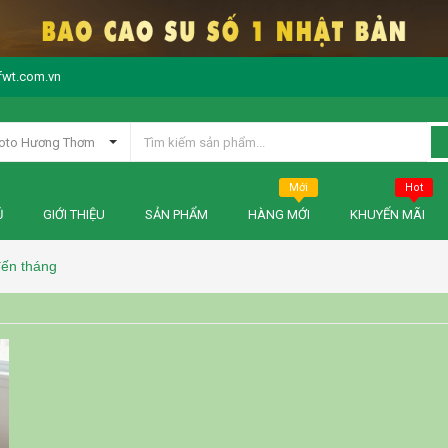
fwt.com.vn
oto Hương Thơm
Mới
Hot
Ủ
GIỚI THIỆU
SẢN PHẨM
HÀNG MỚI
KHUYẾN MÃI
đến tháng