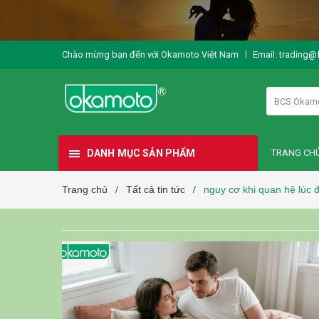
Chào mừng bạn đến với Okamoto Việt Nam
Email: trading@
BCS Okam
DANH MỤC SẢN PHẨM
TRANG CH
Trang chủ
Tất cả tin tức
nguy cơ khi quan hệ lúc 
/
/