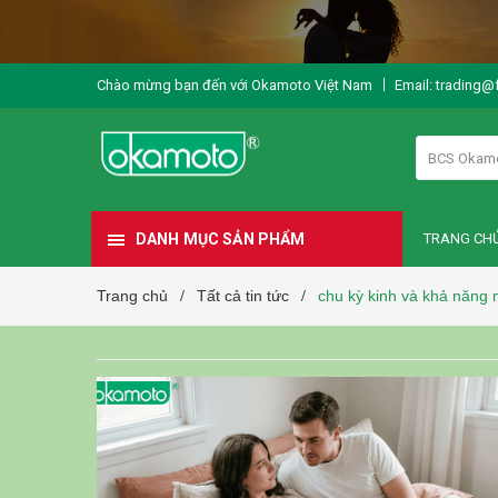
Chào mừng bạn đến với Okamoto Việt Nam
Email: trading@
BCS Okam
DANH MỤC SẢN PHẨM
TRANG CH
Trang chủ
Tất cả tin tức
chu kỳ kinh và khả năng 
/
/