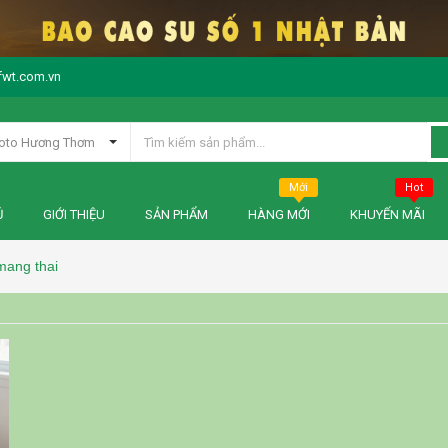
fwt.com.vn
oto Hương Thơm
Mới
Hot
Ủ
GIỚI THIỆU
SẢN PHẨM
HÀNG MỚI
KHUYẾN MÃI
mang thai