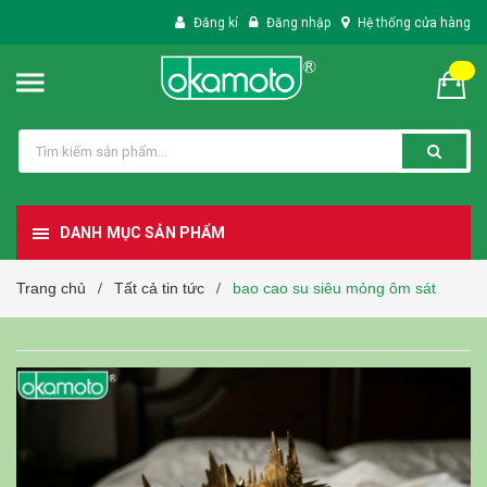
Đăng kí
Đăng nhập
Hệ thống cửa hàng
DANH MỤC SẢN PHẨM
Trang chủ
Tất cả tin tức
bao cao su siêu mỏng ôm sát
/
/