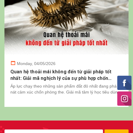
Monday,
04/05/2026
Quan hệ thoải mái không đến từ giải pháp tốt
nhất: Giải mã nghịch lý của sự phù hợp chốn
phòng the
Áp lực chạy theo những sản phẩm đắt đỏ nhất đang phá
nát cảm xúc chốn phòng the. Giải mã tâm lý học tiêu dùng
và cách Okamoto 0.03 Real Fit mang lại khoái cảm đích
thực từ sự vừa...